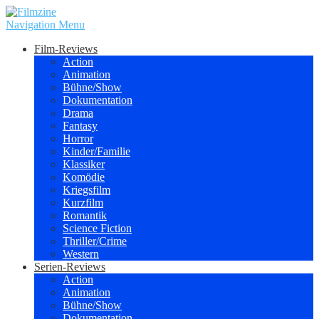
Navigation Menu
Film-Reviews
Action
Animation
Bühne/Show
Dokumentation
Drama
Fantasy
Horror
Kinder/Familie
Klassiker
Komödie
Kriegsfilm
Kurzfilm
Romantik
Science Fiction
Thriller/Crime
Western
Serien-Reviews
Action
Animation
Bühne/Show
Dokumentation