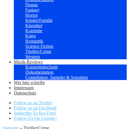
Drama
Fantasy
Horror
Kinder/Familie
Klassiker
Komödie
Krieg
Romantik
Science Fiction
Thriller/Crime
Western
Musik-Reviews
Konzertmitschnitt
Dokumentation
Compilation, Sampler & Sonstiges
Wer hier schreibt
Impressum
Datenschutz
Follow us on Twitter
Follow us on Facebook
Subscribe To Rss Feed
Follow Us On Google+
Startseite
»
Thriller/Crime