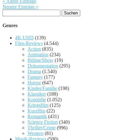
« Ältere Einträge
Neuere Einträge »
Suchen
nach:
Genres
4K UHD
(139)
Film-Reviews
(4.544)
Action
(835)
Animation
(234)
Bühne/Show
(19)
Dokumentation
(295)
Drama
(1.540)
Fantasy
(177)
Horror
(647)
Kinder/Familie
(198)
Klassiker
(188)
Komödie
(1.052)
Kriegsfilm
(125)
Kurzfilm
(22)
Romantik
(431)
Science Fiction
(340)
Thriller/Crime
(996)
Western
(81)
Musik-Reviews
(500)