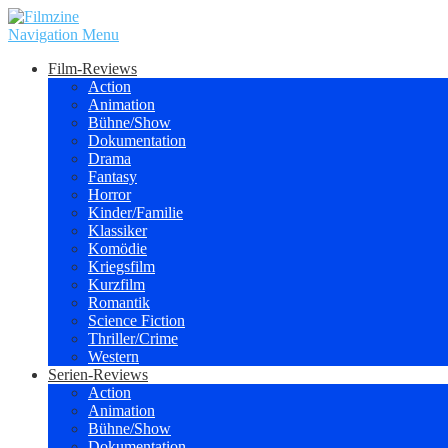
Navigation Menu
Film-Reviews
Action
Animation
Bühne/Show
Dokumentation
Drama
Fantasy
Horror
Kinder/Familie
Klassiker
Komödie
Kriegsfilm
Kurzfilm
Romantik
Science Fiction
Thriller/Crime
Western
Serien-Reviews
Action
Animation
Bühne/Show
Dokumentation