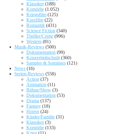
Klassiker
(188)
Komödie
(1.052)
Kriegsfilm
(125)
Kurzfilm
(22)
Romantik
(431)
Science Fiction
(340)
Thriller/Crime
(996)
Western
(81)
Musik-Reviews
(500)
Dokumentation
(99)
Konzertmitschnitt
(360)
Sampler & Sonstiges
(121)
News
(16)
Serien-Reviews
(558)
Action
(37)
Animation
(11)
Bühne/Show
(3)
Dokumentation
(53)
Drama
(137)
Fantasy
(18)
Horror
(24)
Kinder/Familie
(31)
Klassiker
(3)
Komödie
(133)
Krieg
(11)