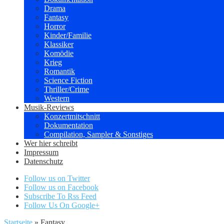
Drama
Fantasy
Horror
Kinder/Familie
Klassiker
Komödie
Krieg
Romantik
Science Fiction
Thriller/Crime
Western
Musik-Reviews
Konzertmitschnitt
Dokumentation
Compilation, Sampler & Sonstiges
Wer hier schreibt
Impressum
Datenschutz
Follow us on Twitter
Follow us on Facebook
Subscribe To Rss Feed
Follow Us On Google+
Startseite
»
Fantasy