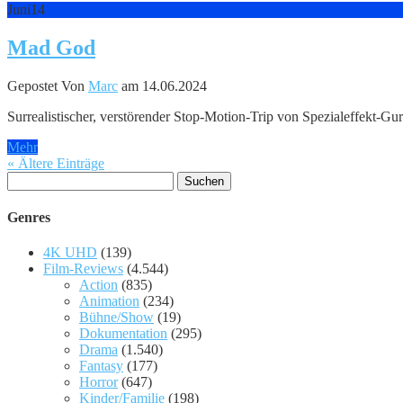
Juni
14
Mad God
Gepostet Von
Marc
am 14.06.2024
Surrealistischer, verstörender Stop-Motion-Trip von Spezialeffekt-Guru
Mehr
« Ältere Einträge
Suchen
nach:
Genres
4K UHD
(139)
Film-Reviews
(4.544)
Action
(835)
Animation
(234)
Bühne/Show
(19)
Dokumentation
(295)
Drama
(1.540)
Fantasy
(177)
Horror
(647)
Kinder/Familie
(198)