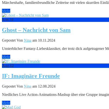
Märchenhafte, familienfreundliche Zeitreise mit vielen skurrilen E
Mehr
Nov.
10
Ghost – Nachricht von Sam
Gepostet Von
Nina
am 10.11.2024
Unsterblicher Fantasy-Liebesklassiker, der trotz dick aufgetragener M
Mehr
Aug.
12
IF: Imaginäre Freunde
Gepostet Von
Nina
am 12.08.2024
Niedliches Live Action-Animations-Mashup über eine Gruppe imaginär
Mehr