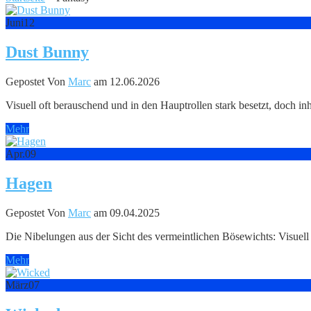
Juni
12
Dust Bunny
Gepostet Von
Marc
am 12.06.2026
Visuell oft berauschend und in den Hauptrollen stark besetzt, doch inha
Mehr
Apr.
09
Hagen
Gepostet Von
Marc
am 09.04.2025
Die Nibelungen aus der Sicht des vermeintlichen Bösewichts: Visue
Mehr
März
07