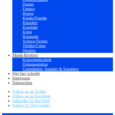
Drama
Fantasy
Horror
Kinder/Familie
Klassiker
Komödie
Krieg
Romantik
Science Fiction
Thriller/Crime
Western
Musik-Reviews
Konzertmitschnitt
Dokumentation
Compilation, Sampler & Sonstiges
Wer hier schreibt
Impressum
Datenschutz
Follow us on Twitter
Follow us on Facebook
Subscribe To Rss Feed
Follow Us On Google+