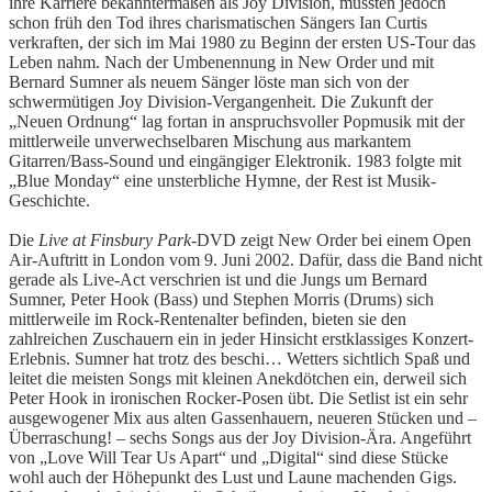
ihre Karriere bekanntermaßen als Joy Division, mussten jedoch
schon früh den Tod ihres charismatischen Sängers Ian Curtis
verkraften, der sich im Mai 1980 zu Beginn der ersten US-Tour das
Leben nahm. Nach der Umbenennung in New Order und mit
Bernard Sumner als neuem Sänger löste man sich von der
schwermütigen Joy Division-Vergangenheit. Die Zukunft der
„Neuen Ordnung“ lag fortan in anspruchsvoller Popmusik mit der
mittlerweile unverwechselbaren Mischung aus markantem
Gitarren/Bass-Sound und eingängiger Elektronik. 1983 folgte mit
„Blue Monday“ eine unsterbliche Hymne, der Rest ist Musik-
Geschichte.
Die
Live at Finsbury Park
-DVD zeigt New Order bei einem Open
Air-Auftritt in London vom 9. Juni 2002. Dafür, dass die Band nicht
gerade als Live-Act verschrien ist und die Jungs um Bernard
Sumner, Peter Hook (Bass) und Stephen Morris (Drums) sich
mittlerweile im Rock-Rentenalter befinden, bieten sie den
zahlreichen Zuschauern ein in jeder Hinsicht erstklassiges Konzert-
Erlebnis. Sumner hat trotz des beschi… Wetters sichtlich Spaß und
leitet die meisten Songs mit kleinen Anekdötchen ein, derweil sich
Peter Hook in ironischen Rocker-Posen übt. Die Setlist ist ein sehr
ausgewogener Mix aus alten Gassenhauern, neueren Stücken und –
Überraschung! – sechs Songs aus der Joy Division-Ära. Angeführt
von „Love Will Tear Us Apart“ und „Digital“ sind diese Stücke
wohl auch der Höhepunkt des Lust und Laune machenden Gigs.