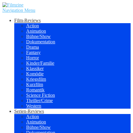
Navigation Menu
Film-Reviews
Action
Animation
Bühne/Show
Dokumentation
Drama
Fantasy
Horror
Kinder/Familie
Klassiker
Komödie
Kriegsfilm
Kurzfilm
Romantik
Science Fiction
Thriller/Crime
Western
Serien-Reviews
Action
Animation
Bühne/Show
Dokumentation