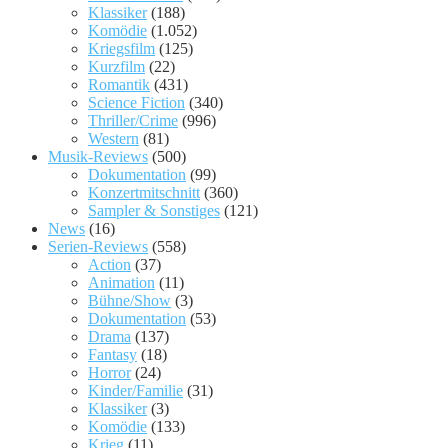
Klassiker
(188)
Komödie
(1.052)
Kriegsfilm
(125)
Kurzfilm
(22)
Romantik
(431)
Science Fiction
(340)
Thriller/Crime
(996)
Western
(81)
Musik-Reviews
(500)
Dokumentation
(99)
Konzertmitschnitt
(360)
Sampler & Sonstiges
(121)
News
(16)
Serien-Reviews
(558)
Action
(37)
Animation
(11)
Bühne/Show
(3)
Dokumentation
(53)
Drama
(137)
Fantasy
(18)
Horror
(24)
Kinder/Familie
(31)
Klassiker
(3)
Komödie
(133)
Krieg
(11)