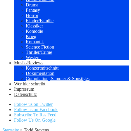
Drama
Fantasy
Horror
Kinder/Familie
Klassiker
Komödie
Krieg
Romantik
Science Fiction
Thriller/Crime
Western
Musik-Reviews
Konzertmitschnitt
Dokumentation
Compilation, Sampler & Sonstiges
Wer hier schreibt
Impressum
Datenschutz
Follow us on Twitter
Follow us on Facebook
Subscribe To Rss Feed
Follow Us On Google+
Startseite
»
Todd Stevens