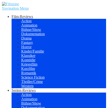
Navigation Menu
Film-Reviews
Action
Animation
Bühne/Show
Dokumentation
Drama
Fantasy
Horror
Kinder/Familie
Klassiker
Komödie
Kriegsfilm
Kurzfilm
Romantik
Science Fiction
Thriller/Crime
Western
Serien-Reviews
Action
Animation
Bühne/Show
Dokumentation