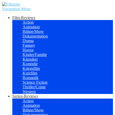
Navigation Menu
Film-Reviews
Action
Animation
Bühne/Show
Dokumentation
Drama
Fantasy
Horror
Kinder/Familie
Klassiker
Komödie
Kriegsfilm
Kurzfilm
Romantik
Science Fiction
Thriller/Crime
Western
Serien-Reviews
Action
Animation
Bühne/Show
Dokumentation