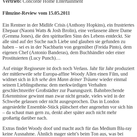
Vertrieb:
Concorde Home Entertainment
Filmzine-Review vom 15.05.2011
Ein Rentner in der Midlife Crisis (Anthony Hopkins), ein frustriertes
Ehepaar (Naomi Watts & Josh Brolin), eine verlassene ältere Dame
(Gemma Jones), die den spirituellen Sinn des Lebens entdeckt. Sie
alle sind auf der Suche nach Liebe und glauben sie gefunden zu
haben – sei es in der Nachbarin von gegenüber (Freida Pinto), dem
eigenen Chef (Antonio Banderas), dem Buchhändler oder einer
Prostituierten (Lucy Punch)…
Auf einige Regisseure ist doch noch Verlass. Jahr für Jahr produziert
der mittlerweile sehr Europa-affine Woody Allen einen Film, und
widmet sich in
Ich sehe den Mann deiner
Träume
wieder einmal
seinem Lieblingsthema: dem merkwürdigen Verhalten
geschlechtsreifer Großstädter zur Paarungszeit. Bahnbrechende
Erkenntnisse gewinnt man zwar nicht gerade, vieles wird in der
Schwebe gelassen oder nicht ausgesprochen. Das in London
angesiedelte Ensemble-Stück plätschert eher angenehm vor sich hin
– da schaut man gern zu, denkt aber später auch nicht mehr
großartig darüber nach.
Extras findet Woody doof und macht auch für das Medium Blu-ray
keine Ausnahme. Ähnlich mager sieht’s beim Ton aus, was bei