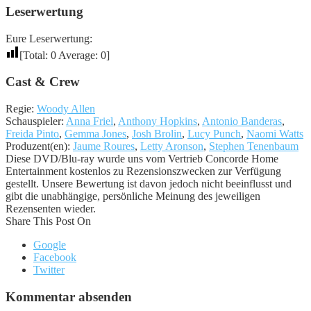
Leserwertung
Eure Leserwertung:
[Total:
0
Average:
0
]
Cast & Crew
Regie:
Woody Allen
Schauspieler:
Anna Friel
,
Anthony Hopkins
,
Antonio Banderas
,
Freida Pinto
,
Gemma Jones
,
Josh Brolin
,
Lucy Punch
,
Naomi Watts
Produzent(en):
Jaume Roures
,
Letty Aronson
,
Stephen Tenenbaum
Diese DVD/Blu-ray wurde uns vom Vertrieb Concorde Home
Entertainment kostenlos zu Rezensionszwecken zur Verfügung
gestellt. Unsere Bewertung ist davon jedoch nicht beeinflusst und
gibt die unabhängige, persönliche Meinung des jeweiligen
Rezensenten wieder.
Share This Post On
Google
Facebook
Twitter
Kommentar absenden