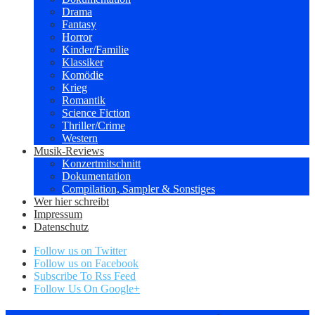
Drama
Fantasy
Horror
Kinder/Familie
Klassiker
Komödie
Krieg
Romantik
Science Fiction
Thriller/Crime
Western
Musik-Reviews
Konzertmitschnitt
Dokumentation
Compilation, Sampler & Sonstiges
Wer hier schreibt
Impressum
Datenschutz
Follow us on Twitter
Follow us on Facebook
Subscribe To Rss Feed
Follow Us On Google+