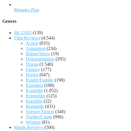
Maggies Plan
Genres
4K UHD
(139)
Film-Reviews
(4.544)
Action
(835)
Animation
(234)
Bühne/Show
(19)
Dokumentation
(295)
Drama
(1.540)
Fantasy
(177)
Horror
(647)
Kinder/Familie
(198)
Klassiker
(188)
Komödie
(1.052)
Kriegsfilm
(125)
Kurzfilm
(22)
Romantik
(431)
Science Fiction
(340)
Thriller/Crime
(996)
Western
(81)
Musik-Reviews
(500)