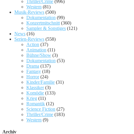
Thriller/Crime
(996)
Western
(81)
Musik-Reviews
(500)
Dokumentation
(99)
Konzertmitschnitt
(360)
Sampler & Sonstiges
(121)
News
(16)
Serien-Reviews
(558)
Action
(37)
Animation
(11)
Bühne/Show
(3)
Dokumentation
(53)
Drama
(137)
Fantasy
(18)
Horror
(24)
Kinder/Familie
(31)
Klassiker
(3)
Komödie
(133)
Krieg
(11)
Romantik
(12)
Science Fiction
(27)
Thriller/Crime
(183)
Western
(9)
Archiv