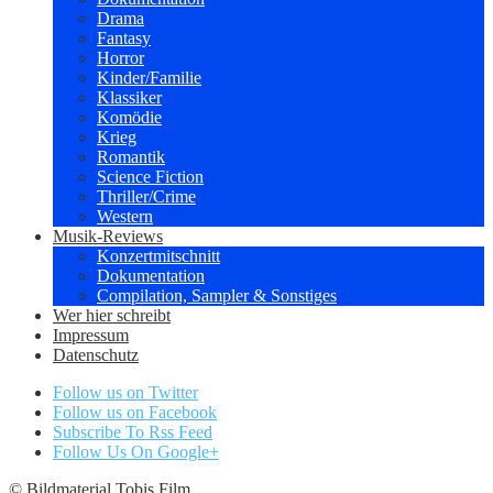
Drama
Fantasy
Horror
Kinder/Familie
Klassiker
Komödie
Krieg
Romantik
Science Fiction
Thriller/Crime
Western
Musik-Reviews
Konzertmitschnitt
Dokumentation
Compilation, Sampler & Sonstiges
Wer hier schreibt
Impressum
Datenschutz
Follow us on Twitter
Follow us on Facebook
Subscribe To Rss Feed
Follow Us On Google+
© Bildmaterial Tobis Film