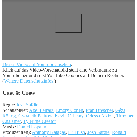
Dieses Video auf YouTube ansehen
.
Klick auf das Video-Vorschaubild stellt eine Verbindung zu
YouTube her und setzt YouTube-Cookies auf Deinem Rechner.
(
Weitere Datenschutzinfos.
)
Cast & Crew
Regie:
Josh Safdie
Schauspieler:
Abel Ferrara
,
Emory Cohen
,
Fran Drescher
,
Géza
Röhrig
,
Gwyneth Paltrow
,
Kevin O'Leary
,
Odessa A'zion
,
Timothée
Chalamet
,
Tyler the Creator
Musik:
Daniel Lopatin
Produzent(en):
Anthony Katagas
,
Eli Bush
,
Josh Safdie
,
Ronald