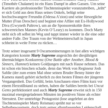
(Timothée Chalamet) ist ein Hans Dampf in allen Gassen. Um seine
Karriere als professioneller Tischtennisspieler voranzutreiben, „leiht“
er sich Geld aus dem Haus seines Onkels, belügt seine
hochschwangere Freundin (Odessa A’zion) und seine fürsorgliche
Mutter (Fran Drescher) und beginnt eine Affäre mit Ex-Hollywood
Diva (Gwyneth Paltrow), um an die Sponsorenkohle ihres
schwerreichen Mannes (Kevin O’Leary) zu kommen. Doch Marty
steht sich oft selbst im Weg und tappt immer wieder in die eine oder
andere Falle. Der Traum von der Weltmeisterschaft in Japan
schheint in weite Ferne zu rücken…
Trotz seiner insgesamt 9 Oscarnominerungen in fast allen wichtigen
Kategorien konnte
Marty Supreme
angesichts der diesjährigen
übermächtigen Konkurrenz (
One Battle after Another
,
Blood &
Sinners
,
Hamnet
) keinen Goldjungen mit nach Hause nehmen. Das
ist schon ein bisschen schade, denn das Werk von Regisseur Josh
Safdie (der zum ersten Mal ohne seinen Bruder Benny hinter der
Kamera stand) gehört sicherlich zu den besten Filmen der jüngeren
Vergangenheit. Das Gefühl, beim Anschauen eines Films kurz vor
einem Herzstillstand zu stehen, haben die Safdies bereits bei
Uncut
Gems
perfektioniert und auch
Marty Supreme
erweist sich in 150
maximal energiegeladenen Minuten im positiven Sinne als echter
Stresstest. Der umtriebige Protagonist (lose angelehnt an den
Tischtennisspieler Marty Reisman) sprüht nur so vor
Selbstbewusstsein, doch trotz seiner allumfassenden Leidenschaft