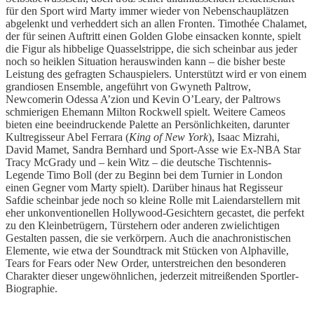
für den Sport wird Marty immer wieder von Nebenschauplätzen
abgelenkt und verheddert sich an allen Fronten. Timothée Chalamet,
der für seinen Auftritt einen Golden Globe einsacken konnte, spielt
die Figur als hibbelige Quasselstrippe, die sich scheinbar aus jeder
noch so heiklen Situation herauswinden kann – die bisher beste
Leistung des gefragten Schauspielers. Unterstützt wird er von einem
grandiosen Ensemble, angeführt von Gwyneth Paltrow,
Newcomerin Odessa A’zion und Kevin O’Leary, der Paltrows
schmierigen Ehemann Milton Rockwell spielt. Weitere Cameos
bieten eine beeindruckende Palette an Persönlichkeiten, darunter
Kultregisseur Abel Ferrara (
King of New York
), Isaac Mizrahi,
David Mamet, Sandra Bernhard und Sport-Asse wie Ex-NBA Star
Tracy McGrady und – kein Witz – die deutsche Tischtennis-
Legende Timo Boll (der zu Beginn bei dem Turnier in London
einen Gegner vom Marty spielt). Darüber hinaus hat Regisseur
Safdie scheinbar jede noch so kleine Rolle mit Laiendarstellern mit
eher unkonventionellen Hollywood-Gesichtern gecastet, die perfekt
zu den Kleinbetrügern, Türstehern oder anderen zwielichtigen
Gestalten passen, die sie verkörpern. Auch die anachronistischen
Elemente, wie etwa der Soundtrack mit Stücken von Alphaville,
Tears for Fears oder New Order, unterstreichen den besonderen
Charakter dieser ungewöhnlichen, jederzeit mitreißenden Sportler-
Biographie.