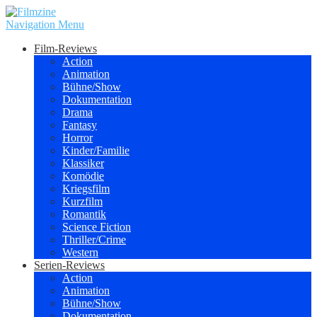
Navigation Menu
Film-Reviews
Action
Animation
Bühne/Show
Dokumentation
Drama
Fantasy
Horror
Kinder/Familie
Klassiker
Komödie
Kriegsfilm
Kurzfilm
Romantik
Science Fiction
Thriller/Crime
Western
Serien-Reviews
Action
Animation
Bühne/Show
Dokumentation