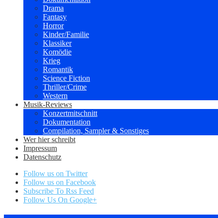
Drama
Fantasy
Horror
Kinder/Familie
Klassiker
Komödie
Krieg
Romantik
Science Fiction
Thriller/Crime
Western
Musik-Reviews
Konzertmitschnitt
Dokumentation
Compilation, Sampler & Sonstiges
Wer hier schreibt
Impressum
Datenschutz
Follow us on Twitter
Follow us on Facebook
Subscribe To Rss Feed
Follow Us On Google+