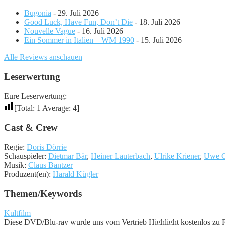
Bugonia
- 29. Juli 2026
Good Luck, Have Fun, Don’t Die
- 18. Juli 2026
Nouvelle Vague
- 16. Juli 2026
Ein Sommer in Italien – WM 1990
- 15. Juli 2026
Alle Reviews anschauen
Leserwertung
Eure Leserwertung:
[Total:
1
Average:
4
]
Cast & Crew
Regie:
Doris Dörrie
Schauspieler:
Dietmar Bär
,
Heiner Lauterbach
,
Ulrike Kriener
,
Uwe O
Musik:
Claus Bantzer
Produzent(en):
Harald Kügler
Themen/Keywords
Kultfilm
Diese DVD/Blu-ray wurde uns vom Vertrieb Highlight kostenlos zu Re