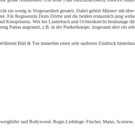
echt ein wenig in Vergessenheit geraten. Dabei gehört
Männer
mit über
re. Für Regisseurin Doris Dörrie und die beiden erstaunlich jung wirk
 Kinopräsenz. Wer bei Lauterbach und Ochsenknecht heutzutage direkt
nig Patina angesetzt, z.B. in der Punkerkneipe, insgesamt aber ein s
ährend Bild & Ton immerhin einen sehr sauberen Eindruck hinterlassen,
chweighöfer und Bollywood. Regie-Lieblinge: Fincher, Mann, Scorsese,