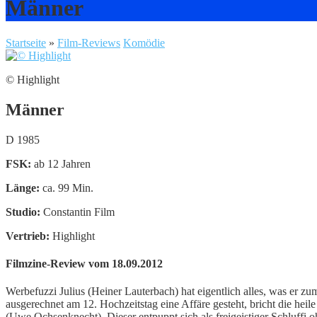
Männer
Startseite
»
Film-Reviews
Komödie
© Highlight
Männer
D 1985
FSK:
ab 12 Jahren
Länge:
ca. 99 Min.
Studio:
Constantin Film
Vertrieb:
Highlight
Filmzine-Review vom 18.09.2012
Werbefuzzi Julius (Heiner Lauterbach) hat eigentlich alles, was er zu
ausgerechnet am 12. Hochzeitstag eine Affäre gesteht, bricht die hei
(Uwe Ochsenknecht). Dieser entpuppt sich als freigeistiger Schluffi