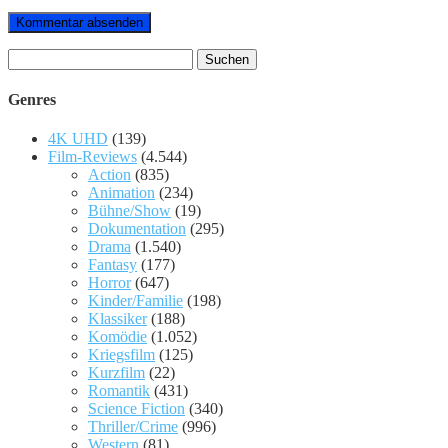
Suchen
nach:
Genres
4K UHD
(139)
Film-Reviews
(4.544)
Action
(835)
Animation
(234)
Bühne/Show
(19)
Dokumentation
(295)
Drama
(1.540)
Fantasy
(177)
Horror
(647)
Kinder/Familie
(198)
Klassiker
(188)
Komödie
(1.052)
Kriegsfilm
(125)
Kurzfilm
(22)
Romantik
(431)
Science Fiction
(340)
Thriller/Crime
(996)
Western
(81)