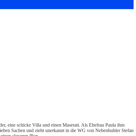
der, eine schicke Villa und einen Maserati. Als Ehefrau Paula ihm
ne sieben Sachen und zieht unerkannt in die WG von Nebenbuhler Stefan
s einen cleveren Plan…