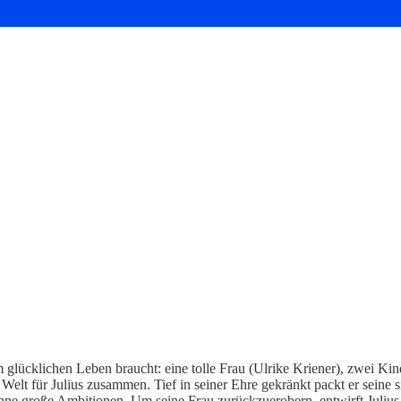
m glücklichen Leben braucht: eine tolle Frau (Ulrike Kriener), zwei Kin
le Welt für Julius zusammen. Tief in seiner Ehre gekränkt packt er sei
 ohne große Ambitionen. Um seine Frau zurückzuerobern, entwirft Juliu