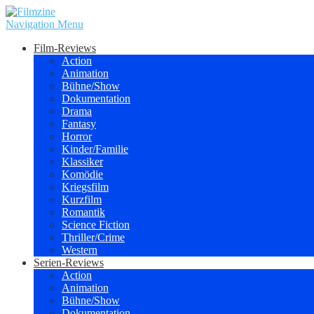
Navigation Menu
Film-Reviews
Action
Animation
Bühne/Show
Dokumentation
Drama
Fantasy
Horror
Kinder/Familie
Klassiker
Komödie
Kriegsfilm
Kurzfilm
Romantik
Science Fiction
Thriller/Crime
Western
Serien-Reviews
Action
Animation
Bühne/Show
Dokumentation