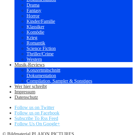
Drama
Fantasy
Horror
Kinder/Familie
Klassiker
Komödie
Krieg
Romantik
Science Fiction
Thriller/Crime
Western
Musik-Reviews
Konzertmitschnitt
Dokumentation
Compilation, Sampler & Sonstiges
Wer hier schreibt
Impressum
Datenschutz
Follow us on Twitter
Follow us on Facebook
Subscribe To Rss Feed
Follow Us On Google+
© Bildmaterial PLAION PICTURES