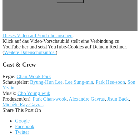
Dieses Video auf YouTube ansehen
.
Klick auf das Video-Vorschaubild stellt eine Verbindung zu
YouTube her und setzt YouTube-Cookies auf Deinem Rechner.
(
Weitere Datenschutzinfos.
)
Cast & Crew
Regie:
Chan-Wook Park
Schauspieler:
Byung-Hun Lee
,
Lee Sung-min
,
Park Hee-soon
,
Son
Ye-jin
Musik:
Cho Young-wuk
Produzent(en):
Park Chan-wook
,
Alexandre Gavras
,
Jisun Back
,
Michèle Ray-Gavras
Share This Post On
Google
Facebook
Twitter