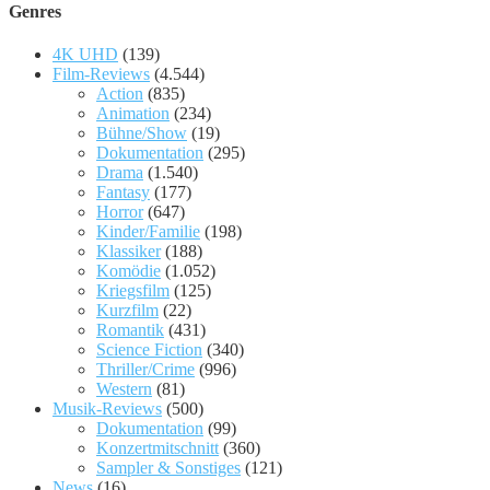
Genres
4K UHD
(139)
Film-Reviews
(4.544)
Action
(835)
Animation
(234)
Bühne/Show
(19)
Dokumentation
(295)
Drama
(1.540)
Fantasy
(177)
Horror
(647)
Kinder/Familie
(198)
Klassiker
(188)
Komödie
(1.052)
Kriegsfilm
(125)
Kurzfilm
(22)
Romantik
(431)
Science Fiction
(340)
Thriller/Crime
(996)
Western
(81)
Musik-Reviews
(500)
Dokumentation
(99)
Konzertmitschnitt
(360)
Sampler & Sonstiges
(121)
News
(16)