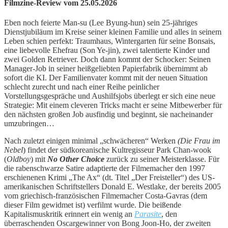
Filmzine-Review vom 25.05.2026
Eben noch feierte Man-su (Lee Byung-hun) sein 25-jähriges
Dienstjubiläum im Kreise seiner kleinen Familie und alles in seinem
Leben schien perfekt: Traumhaus, Wintergarten für seine Bonsais,
eine liebevolle Ehefrau (Son Ye-jin), zwei talentierte Kinder und
zwei Golden Retriever. Doch dann kommt der Schocker: Seinen
Manager-Job in seiner heißgeliebten Papierfabrik übernimmt ab
sofort die KI. Der Familienvater kommt mit der neuen Situation
schlecht zurecht und nach einer Reihe peinlicher
Vorstellungsgespräche und Aushilfsjobs überlegt er sich eine neue
Strategie: Mit einem cleveren Tricks macht er seine Mitbewerber für
den nächsten großen Job ausfindig und beginnt, sie nacheinander
umzubringen…
Nach zuletzt einigen minimal „schwächeren“ Werken
(Die Frau im
Nebel
) findet der südkoreanische Kultregisseur Park Chan-wook
(
Oldboy
) mit
No Other Choice
zurück zu seiner Meisterklasse. Für
die rabenschwarze Satire adaptierte der Filmemacher den 1997
erschienenen Krimi „The Ax“ (dt. Titel „Der Freisteller“) des US-
amerikanischen Schriftstellers Donald E. Westlake, der bereits 2005
vom griechisch-französischen Filmemacher Costa-Gavras (dem
dieser Film gewidmet ist) verfilmt wurde. Die beißende
Kapitalismuskritik erinnert ein wenig an
Parasite
, den
überraschenden Oscargewinner von Bong Joon-Ho, der zweiten