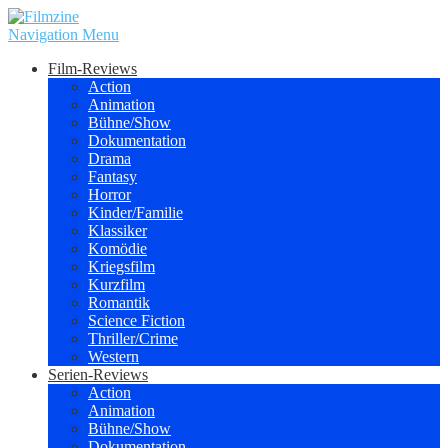
Navigation Menu
Film-Reviews
Action
Animation
Bühne/Show
Dokumentation
Drama
Fantasy
Horror
Kinder/Familie
Klassiker
Komödie
Kriegsfilm
Kurzfilm
Romantik
Science Fiction
Thriller/Crime
Western
Serien-Reviews
Action
Animation
Bühne/Show
Dokumentation