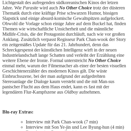
Lichtgestalt des aufregenden südkoreanischen Kinos der letzen
Jahre. Wie
Parasite
wird auch
No Other Choice
trotz der düsteren
Thematik durch eine kräftige Prise schwarzen Humor, bissigen
Slapstick und einige absurd-komische Gewaltspitzen aufgelockert.
Obwohl die Vorlage schon einige Jahre auf dem Buckel hat, finden
Themen wie wirtschaftliche Unsicherheit und die männliche
Midlife-Crisis, die der Protagonist durchläuft, nach wie vor großen
Anklang. Zusätzlich verpasst Regisseur Park Chan-wook der Story
ein zeitgemäßes Update für das 21. Jahrhundert, denn das
Schreckgespenst der künstlichen Intelligenz wirft in der neuen
Industrielandschaft lange Schatten und verleiht der Erzählung eine
weitere Ebene der Ironie. Formal unterstreicht
No Other Choice
einmal mehr, warum der Filmemacher als einer der besten visuellen
Geschichtenerzähler des modernen Kinos gilt. Die wüste
Einbruchsszene, bei der man aufgrund der aufgedrehten
Stereoanlage die Dialoge kaum versteht und die mit Man-sus
panischer Flucht aus dem Haus endet, kann es fast mit der
legendären Flur-Kampfszene aus
Oldboy
aufnehmen.
Blu-ray Extras:
Interview mit Park Chan-wook (7 min)
Interview mit Son Ye-jin und Lee Byung-hun (4 min)