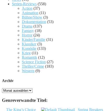
Serien-Reviews
(558)
Action
(37)
Animation
(11)
Bühne/Show
(3)
Dokumentation
(53)
Drama
(137)
Fantasy
(18)
Horror
(24)
Kinder/Familie
(31)
Klassiker
(3)
Komödie
(133)
Krieg
(11)
Romantik
(12)
Science Fiction
(27)
Thriller/Crime
(183)
Western
(9)
Archiv
Archiv
Genreverwandte Titel:
The King’s Choice
Spring Breakers