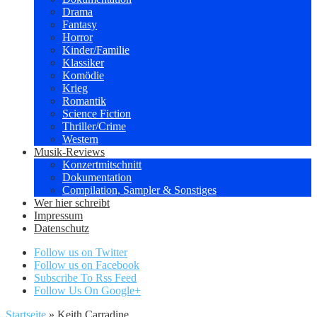
Drama
Fantasy
Horror
Kinder/Familie
Klassiker
Komödie
Krieg
Romantik
Science Fiction
Thriller/Crime
Western
Musik-Reviews
Konzertmitschnitt
Dokumentation
Compilation, Sampler & Sonstiges
Wer hier schreibt
Impressum
Datenschutz
Follow us on Twitter
Follow us on Facebook
Subscribe To Rss Feed
Follow Us On Google+
Startseite
»
Keith Carradine