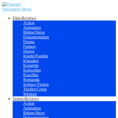
Navigation Menu
Film-Reviews
Action
Animation
Bühne/Show
Dokumentation
Drama
Fantasy
Horror
Kinder/Familie
Klassiker
Komödie
Kriegsfilm
Kurzfilm
Romantik
Science Fiction
Thriller/Crime
Western
Serien-Reviews
Action
Animation
Bühne/Show
Dokumentation