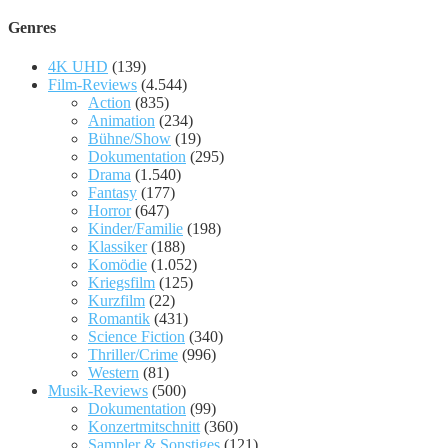
nach:
Genres
4K UHD
(139)
Film-Reviews
(4.544)
Action
(835)
Animation
(234)
Bühne/Show
(19)
Dokumentation
(295)
Drama
(1.540)
Fantasy
(177)
Horror
(647)
Kinder/Familie
(198)
Klassiker
(188)
Komödie
(1.052)
Kriegsfilm
(125)
Kurzfilm
(22)
Romantik
(431)
Science Fiction
(340)
Thriller/Crime
(996)
Western
(81)
Musik-Reviews
(500)
Dokumentation
(99)
Konzertmitschnitt
(360)
Sampler & Sonstiges
(121)