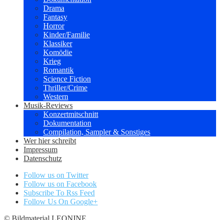
Drama
Fantasy
Horror
Kinder/Familie
Klassiker
Komödie
Krieg
Romantik
Science Fiction
Thriller/Crime
Western
Musik-Reviews
Konzertmitschnitt
Dokumentation
Compilation, Sampler & Sonstiges
Wer hier schreibt
Impressum
Datenschutz
Follow us on Twitter
Follow us on Facebook
Subscribe To Rss Feed
Follow Us On Google+
© Bildmaterial LEONINE