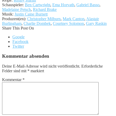
Regie:
Renny Harlin
Schauspieler:
Ben Cartwright
,
Ema Horvath
,
Gabriel Basso
,
Madelaine Petsch
,
Richard Brake
Musik:
Justin Caine Burnett
Produzent(en):
Christopher Milburn
,
Mark Canton
,
Alastair
Burlingham
,
Charlie Dombek
,
Courtney Solomon
,
Gary Raskin
Share This Post On
Google
Facebook
Twitter
Kommentar absenden
Deine E-Mail-Adresse wird nicht veröffentlicht.
Erforderliche
Felder sind mit
*
markiert
Kommentar
*