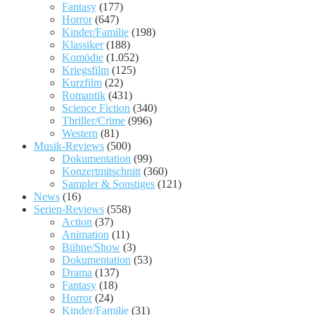
Fantasy
(177)
Horror
(647)
Kinder/Familie
(198)
Klassiker
(188)
Komödie
(1.052)
Kriegsfilm
(125)
Kurzfilm
(22)
Romantik
(431)
Science Fiction
(340)
Thriller/Crime
(996)
Western
(81)
Musik-Reviews
(500)
Dokumentation
(99)
Konzertmitschnitt
(360)
Sampler & Sonstiges
(121)
News
(16)
Serien-Reviews
(558)
Action
(37)
Animation
(11)
Bühne/Show
(3)
Dokumentation
(53)
Drama
(137)
Fantasy
(18)
Horror
(24)
Kinder/Familie
(31)