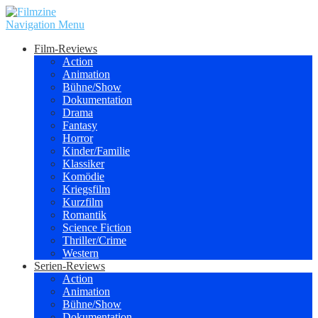
Navigation Menu
Film-Reviews
Action
Animation
Bühne/Show
Dokumentation
Drama
Fantasy
Horror
Kinder/Familie
Klassiker
Komödie
Kriegsfilm
Kurzfilm
Romantik
Science Fiction
Thriller/Crime
Western
Serien-Reviews
Action
Animation
Bühne/Show
Dokumentation