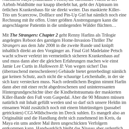
Airbnb-Waldhütte nur knapp überlebt hat, geht der Alptraum im
örtlichen Krankenhaus für sie direkt weiter. Das maskierte Killer-
Trio um Scarecrow, Dollface und Pin-Up Girl hat nämlich noch eine
Rechnung mit ihr offen. Unter größten Anstrengungen kann die
angeschlagene Patientin in die umliegenden Wälder flüchten…
Mit
The Strangers: Chapter 2
geht Renny Harlins als Trilogie
angelegtes Reboot des garstigen Home-Invasion-Thriller
The
Strangers
aus dem Jahr 2008 in die zweite Runde und knüpft
inhaltlich direkt an den Vorgänger an. Final Girl Madelaine Petsch
wacht schwer verletzt im vermeintlich sicheren Krankenhaus auf
und muss dann aber die gleichen Erfahrungen machen wie einst
Jamie Lee Curtis in
Halloween II
: Von wegen sicher! Das
(überraschend menschenleere) Gebäude bietet genrebedingt nämlich
gar keinen Schutz, auch nicht die schaurige Leichenhalle, in der sie
sich kurz verstecken muss. Nach ordentlichem Beginn nimmt Harlin
dann aber mit einer recht abgedroschenen und uninteressanten
Hintergrundgeschichte über die Kindheitstraumata der maskierten
Killer-Bande den Fuß vom Gaspedal. Aber die 90 Minuten müssen
natürlich mit Inhalt gefüllt werden und so darf sich unsere Heldin im
einsamen Wald zusätzlich noch mit einem blutrünstigen (passabel
getricksten) CGI-Wildschwein im Dreck suhlen. Es mangelt also an
Originalität und die Handlung dreht sich zunehmend im Kreis, da
Maya ein ums andere Mal ihren ungeschickten Verfolgern
entkommen kann. Handwerklich bleibt das Niveau aber ordentlich