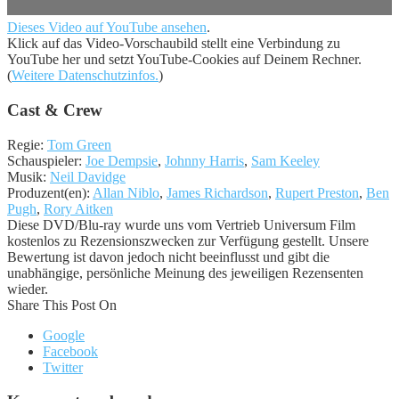
Dieses Video auf YouTube ansehen
.
Klick auf das Video-Vorschaubild stellt eine Verbindung zu
YouTube her und setzt YouTube-Cookies auf Deinem Rechner.
(
Weitere Datenschutzinfos.
)
Cast & Crew
Regie:
Tom Green
Schauspieler:
Joe Dempsie
,
Johnny Harris
,
Sam Keeley
Musik:
Neil Davidge
Produzent(en):
Allan Niblo
,
James Richardson
,
Rupert Preston
,
Ben
Pugh
,
Rory Aitken
Diese DVD/Blu-ray wurde uns vom Vertrieb Universum Film
kostenlos zu Rezensionszwecken zur Verfügung gestellt. Unsere
Bewertung ist davon jedoch nicht beeinflusst und gibt die
unabhängige, persönliche Meinung des jeweiligen Rezensenten
wieder.
Share This Post On
Google
Facebook
Twitter