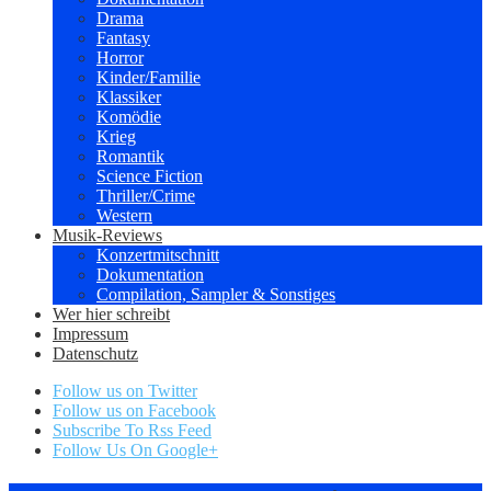
Drama
Fantasy
Horror
Kinder/Familie
Klassiker
Komödie
Krieg
Romantik
Science Fiction
Thriller/Crime
Western
Musik-Reviews
Konzertmitschnitt
Dokumentation
Compilation, Sampler & Sonstiges
Wer hier schreibt
Impressum
Datenschutz
Follow us on Twitter
Follow us on Facebook
Subscribe To Rss Feed
Follow Us On Google+