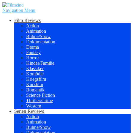
Navigation Menu
Film-Reviews
Action
Animation
Bühne/Show
Dokumentation
Drama
Fantasy
Horror
Kinder/Familie
Klassiker
Komödie
Kriegsfilm
Kurzfilm
Romantik
Science Fiction
Thriller/Crime
Western
Serien-Reviews
Action
Animation
Bühne/Show
Dokumentation