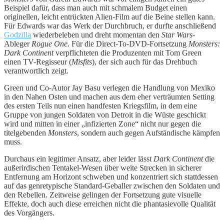
Beispiel dafür, dass man auch mit schmalem Budget einen
originellen, leicht entrückten Alien-Film auf die Beine stellen kann.
Für Edwards war das Werk der Durchbruch, er durfte anschließend
Godzilla
wiederbeleben und dreht momentan den
Star Wars
-
Ableger
Rogue One
. Für die Direct-To-DVD-Fortsetzung
Monsters:
Dark Continent
verpflichteten die Produzenten mit Tom Green
einen TV-Regisseur (
Misfits
), der sich auch für das Drehbuch
verantwortlich zeigt.
Green und Co-Autor Jay Basu verlegen die Handlung von Mexiko
in den Nahen Osten und machen aus dem eher verträumten Setting
des ersten Teils nun einen handfesten Kriegsfilm, in dem eine
Gruppe von jungen Soldaten von Detroit in die Wüste geschickt
wird und mitten in einer „infizierten Zone“ nicht nur gegen die
titelgebenden
Monsters
, sondern auch gegen Aufständische kämpfen
muss.
Durchaus ein legitimer Ansatz, aber leider lässt
Dark Continent
die
außerirdischen Tentakel-Wesen über weite Strecken in sicherer
Entfernung am Horizont schweben und konzentriert sich stattdessen
auf das genretypische Standard-Geballer zwischen den Soldaten und
den Rebellen. Zeitweise gelingen der Fortsetzung gute visuelle
Effekte, doch auch diese erreichen nicht die phantasievolle Qualität
des Vorgängers.