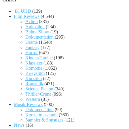
4K UHD
(139)
Film-Reviews
(4.544)
Action
(835)
Animation
(234)
Bühne/Show
(19)
Dokumentation
(295)
Drama
(1.540)
Fantasy
(177)
Horror
(647)
Kinder/Familie
(198)
Klassiker
(188)
Komödie
(1.052)
Kriegsfilm
(125)
Kurzfilm
(22)
Romantik
(431)
Science Fiction
(340)
Thriller/Crime
(996)
Western
(81)
Musik-Reviews
(500)
Dokumentation
(99)
Konzertmitschnitt
(360)
Sampler & Sonstiges
(121)
News
(16)