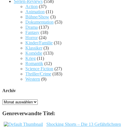
Serien-Reviews
(558)
Action
(37)
Animation
(11)
Bühne/Show
(3)
Dokumentation
(53)
Drama
(137)
Fantasy
(18)
Horror
(24)
Kinder/Familie
(31)
Klassiker
(3)
Komödie
(133)
Krieg
(11)
Romantik
(12)
Science Fiction
(27)
Thriller/Crime
(183)
Western
(9)
Archiv
Archiv
Genreverwandte Titel:
Shocking Shorts – Die 13 Gefährlichsten