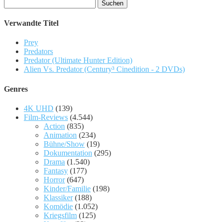
Suchen
nach:
Verwandte Titel
Prey
Predators
Predator (Ultimate Hunter Edition)
Alien Vs. Predator (Century³ Cinedition - 2 DVDs)
Genres
4K UHD
(139)
Film-Reviews
(4.544)
Action
(835)
Animation
(234)
Bühne/Show
(19)
Dokumentation
(295)
Drama
(1.540)
Fantasy
(177)
Horror
(647)
Kinder/Familie
(198)
Klassiker
(188)
Komödie
(1.052)
Kriegsfilm
(125)