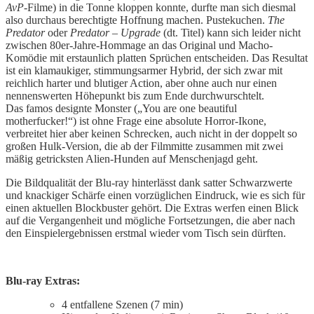
AvP
-Filme) in die Tonne kloppen konnte, durfte man sich diesmal
also durchaus berechtigte Hoffnung machen. Pustekuchen.
The
Predator
oder
Predator – Upgrade
(dt. Titel) kann sich leider nicht
zwischen 80er-Jahre-Hommage an das Original und Macho-
Komödie mit erstaunlich platten Sprüchen entscheiden. Das Resultat
ist ein klamaukiger, stimmungsarmer Hybrid, der sich zwar mit
reichlich harter und blutiger Action, aber ohne auch nur einen
nennenswerten Höhepunkt bis zum Ende durchwurschtelt.
Das famos designte Monster („You are one beautiful
motherfucker!“) ist ohne Frage eine absolute Horror-Ikone,
verbreitet hier aber keinen Schrecken, auch nicht in der doppelt so
großen Hulk-Version, die ab der Filmmitte zusammen mit zwei
mäßig getricksten Alien-Hunden auf Menschenjagd geht.
Die Bildqualität der Blu-ray hinterlässt dank satter Schwarzwerte
und knackiger Schärfe einen vorzüglichen Eindruck, wie es sich für
einen aktuellen Blockbuster gehört. Die Extras werfen einen Blick
auf die Vergangenheit und mögliche Fortsetzungen, die aber nach
den Einspielergebnissen erstmal wieder vom Tisch sein dürften.
Blu-ray Extras:
4 entfallene Szenen (7 min)