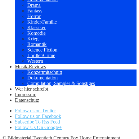
Drama
Fantasy
Horror
Kinder/Familie
Klassiker
Komödie
Krieg
Romantik
Science Fiction
Thriller/Crime
Western
Musik-Reviews
Konzertmitschnitt
Dokumentation
Compilation, Sampler & Sonstiges
Wer hier schreibt
Impressum
Datenschutz
Follow us on Twitter
Follow us on Facebook
Subscribe To Rss Feed
Follow Us On Google+
© Bildmaterial Twentieth Century Fox Home Entertainment