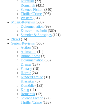
Kurzfilm
(22)
Romantik
(431)
Science Fiction
(340)
Thriller/Crime
(996)
Western
(81)
Musik-Reviews
(500)
Dokumentation
(99)
Konzertmitschnitt
(360)
Sampler & Sonstiges
(121)
News
(16)
Serien-Reviews
(558)
Action
(37)
Animation
(11)
Bühne/Show
(3)
Dokumentation
(53)
Drama
(137)
Fantasy
(18)
Horror
(24)
Kinder/Familie
(31)
Klassiker
(3)
Komödie
(133)
Krieg
(11)
Romantik
(12)
Science Fiction
(27)
Thriller/Crime
(183)