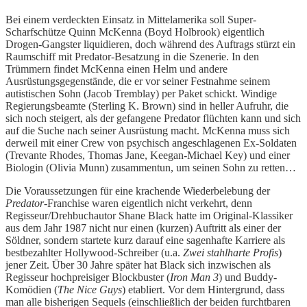
Bei einem verdeckten Einsatz in Mittelamerika soll Super-
Scharfschütze Quinn McKenna (Boyd Holbrook) eigentlich
Drogen-Gangster liquidieren, doch während des Auftrags stürzt ein
Raumschiff mit Predator-Besatzung in die Szenerie. In den
Trümmern findet McKenna einen Helm und andere
Ausrüstungsgegenstände, die er vor seiner Festnahme seinem
autistischen Sohn (Jacob Tremblay) per Paket schickt. Windige
Regierungsbeamte (Sterling K. Brown) sind in heller Aufruhr, die
sich noch steigert, als der gefangene Predator flüchten kann und sich
auf die Suche nach seiner Ausrüstung macht. McKenna muss sich
derweil mit einer Crew von psychisch angeschlagenen Ex-Soldaten
(Trevante Rhodes, Thomas Jane, Keegan-Michael Key) und einer
Biologin (Olivia Munn) zusammentun, um seinen Sohn zu retten…
Die Voraussetzungen für eine krachende Wiederbelebung der
Predator
-Franchise waren eigentlich nicht verkehrt, denn
Regisseur/Drehbuchautor Shane Black hatte im Original-Klassiker
aus dem Jahr 1987 nicht nur einen (kurzen) Auftritt als einer der
Söldner, sondern startete kurz darauf eine sagenhafte Karriere als
bestbezahlter Hollywood-Schreiber (u.a.
Zwei stahlharte Profis
)
jener Zeit. Über 30 Jahre später hat Black sich inzwischen als
Regisseur hochpreisiger Blockbuster (
Iron Man 3
) und Buddy-
Komödien (
The Nice Guys
) etabliert. Vor dem Hintergrund, dass
man alle bisherigen Sequels (einschließlich der beiden furchtbaren