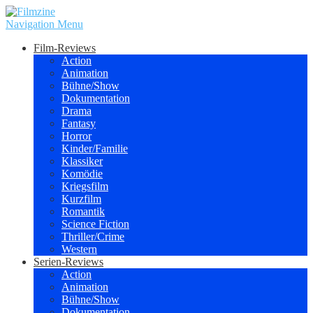
Navigation Menu
Film-Reviews
Action
Animation
Bühne/Show
Dokumentation
Drama
Fantasy
Horror
Kinder/Familie
Klassiker
Komödie
Kriegsfilm
Kurzfilm
Romantik
Science Fiction
Thriller/Crime
Western
Serien-Reviews
Action
Animation
Bühne/Show
Dokumentation