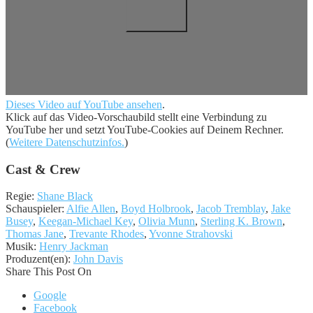
Dieses Video auf YouTube ansehen
.
Klick auf das Video-Vorschaubild stellt eine Verbindung zu
YouTube her und setzt YouTube-Cookies auf Deinem Rechner.
(
Weitere Datenschutzinfos.
)
Cast & Crew
Regie:
Shane Black
Schauspieler:
Alfie Allen
,
Boyd Holbrook
,
Jacob Tremblay
,
Jake
Busey
,
Keegan-Michael Key
,
Olivia Munn
,
Sterling K. Brown
,
Thomas Jane
,
Trevante Rhodes
,
Yvonne Strahovski
Musik:
Henry Jackman
Produzent(en):
John Davis
Share This Post On
Google
Facebook