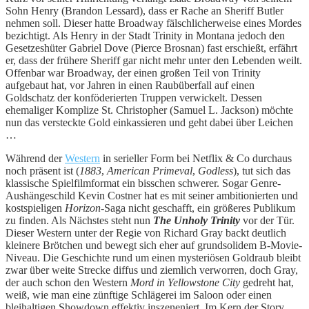
Sohn Henry (Brandon Lessard), dass er Rache an Sheriff Butler
nehmen soll. Dieser hatte Broadway fälschlicherweise eines Mordes
bezichtigt. Als Henry in der Stadt Trinity in Montana jedoch den
Gesetzeshüter Gabriel Dove (Pierce Brosnan) fast erschießt, erfährt
er, dass der frühere Sheriff gar nicht mehr unter den Lebenden weilt.
Offenbar war Broadway, der einen großen Teil von Trinity
aufgebaut hat, vor Jahren in einen Raubüberfall auf einen
Goldschatz der konföderierten Truppen verwickelt. Dessen
ehemaliger Komplize St. Christopher (Samuel L. Jackson) möchte
nun das versteckte Gold einkassieren und geht dabei über Leichen
…
Während der
Western
in serieller Form bei Netflix & Co durchaus
noch präsent ist (
1883
,
American Primeval
,
Godless
), tut sich das
klassische Spielfilmformat ein bisschen schwerer. Sogar Genre-
Aushängeschild Kevin Costner hat es mit seiner ambitionierten und
kostspieligen
Horizon
-Saga nicht geschafft, ein größeres Publikum
zu finden. Als Nächstes steht nun
The Unholy Trinity
vor der Tür.
Dieser Western unter der Regie von Richard Gray backt deutlich
kleinere Brötchen und bewegt sich eher auf grundsolidem B-Movie-
Niveau. Die Geschichte rund um einen mysteriösen Goldraub bleibt
zwar über weite Strecke diffus und ziemlich verworren, doch Gray,
der auch schon den Western
Mord in Yellowstone City
gedreht hat,
weiß, wie man eine zünftige Schlägerei im Saloon oder einen
bleihaltigen Showdown effektiv inszeneniert. Im Kern der Story