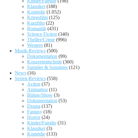
Kinder/Familie
(198)
Klassiker
(188)
Komödie
(1.052)
Kriegsfilm
(125)
Kurzfilm
(22)
Romantik
(431)
Science Fiction
(340)
Thriller/Crime
(996)
Western
(81)
Musik-Reviews
(500)
Dokumentation
(99)
Konzertmitschnitt
(360)
Sampler & Sonstiges
(121)
News
(16)
Serien-Reviews
(558)
Action
(37)
Animation
(11)
Bühne/Show
(3)
Dokumentation
(53)
Drama
(137)
Fantasy
(18)
Horror
(24)
Kinder/Familie
(31)
Klassiker
(3)
Komödie
(133)