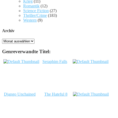
Krieg
(11)
Romantik
(12)
Science Fiction
(27)
Thriller/Crime
(183)
Western
(9)
Archiv
Archiv
Genreverwandte Titel:
Seraphim Falls
Django Unchained
The Hateful 8