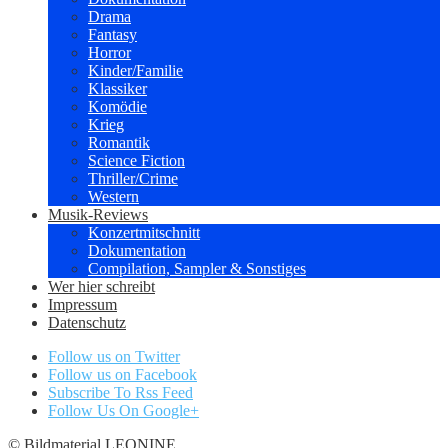
Drama
Fantasy
Horror
Kinder/Familie
Klassiker
Komödie
Krieg
Romantik
Science Fiction
Thriller/Crime
Western
Musik-Reviews
Konzertmitschnitt
Dokumentation
Compilation, Sampler & Sonstiges
Wer hier schreibt
Impressum
Datenschutz
Follow us on Twitter
Follow us on Facebook
Subscribe To Rss Feed
Follow Us On Google+
© Bildmaterial LEONINE