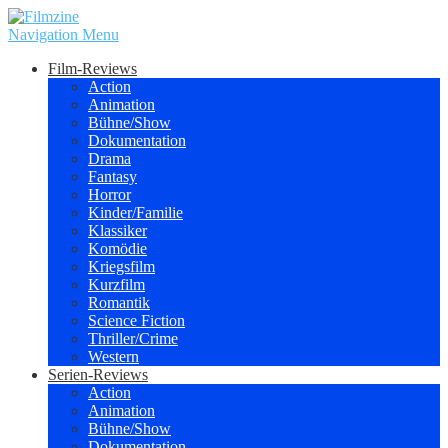
Navigation Menu
Film-Reviews
Action
Animation
Bühne/Show
Dokumentation
Drama
Fantasy
Horror
Kinder/Familie
Klassiker
Komödie
Kriegsfilm
Kurzfilm
Romantik
Science Fiction
Thriller/Crime
Western
Serien-Reviews
Action
Animation
Bühne/Show
Dokumentation