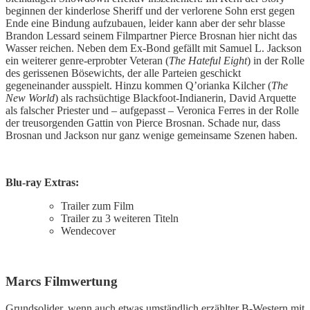
beginnen der kinderlose Sheriff und der verlorene Sohn erst gegen
Ende eine Bindung aufzubauen, leider kann aber der sehr blasse
Brandon Lessard seinem Filmpartner Pierce Brosnan hier nicht das
Wasser reichen. Neben dem Ex-Bond gefällt mit Samuel L. Jackson
ein weiterer genre-erprobter Veteran (
The Hateful Eight
) in der Rolle
des gerissenen Bösewichts, der alle Parteien geschickt
gegeneinander ausspielt. Hinzu kommen Q’orianka Kilcher (
The
New World
) als rachsüchtige Blackfoot-Indianerin, David Arquette
als falscher Priester und – aufgepasst – Veronica Ferres in der Rolle
der treusorgenden Gattin von Pierce Brosnan. Schade nur, dass
Brosnan und Jackson nur ganz wenige gemeinsame Szenen haben.
Blu-ray Extras:
Trailer zum Film
Trailer zu 3 weiteren Titeln
Wendecover
Marcs Filmwertung
Grundsolider, wenn auch etwas umständlich erzählter B-Western mit