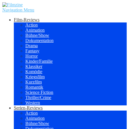
Navigation Menu
Film-Reviews
Action
Animation
Bühne/Show
Dokumentation
Drama
Fantasy
Horror
Kinder/Familie
Klassiker
Komödie
Kriegsfilm
Kurzfilm
Romantik
Science Fiction
Thriller/Crime
Western
Serien-Reviews
Action
Animation
Bühne/Show
Dokumentation