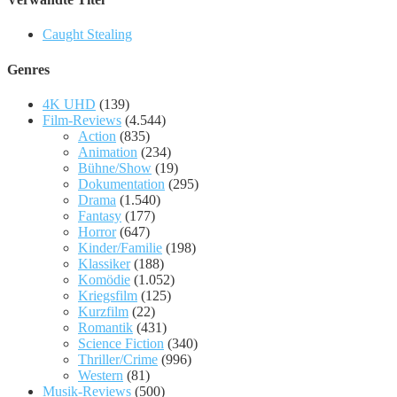
Caught Stealing
Genres
4K UHD
(139)
Film-Reviews
(4.544)
Action
(835)
Animation
(234)
Bühne/Show
(19)
Dokumentation
(295)
Drama
(1.540)
Fantasy
(177)
Horror
(647)
Kinder/Familie
(198)
Klassiker
(188)
Komödie
(1.052)
Kriegsfilm
(125)
Kurzfilm
(22)
Romantik
(431)
Science Fiction
(340)
Thriller/Crime
(996)
Western
(81)
Musik-Reviews
(500)