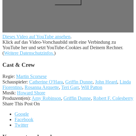
Dieses Video auf YouTube ansehen
.
Klick auf das Video-Vorschaubild stellt eine Verbindung zu
YouTube her und setzt YouTube-Cookies auf Deinem Rechner.
(
Weitere Datenschutzinfos.
)
Cast & Crew
Regie:
Martin Scorsese
Schauspieler:
Catherine O'Hara
,
Griffin Dunne
,
John Heard
,
Linda
Fiorentino
,
Rosanna Arquette
,
Teri Garr
,
Will Patton
Musik:
Howard Shore
Produzent(en):
Amy Robinson
,
Griffin Dunne
,
Robert F. Colesberry
Share This Post On
Google
Facebook
Twitter