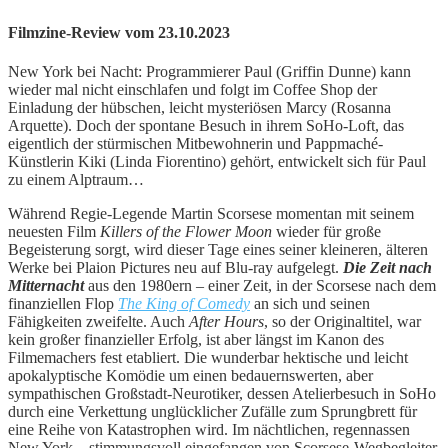
Filmzine-Review vom 23.10.2023
New York bei Nacht: Programmierer Paul (Griffin Dunne) kann
wieder mal nicht einschlafen und folgt im Coffee Shop der
Einladung der hübschen, leicht mysteriösen Marcy (Rosanna
Arquette). Doch der spontane Besuch in ihrem SoHo-Loft, das
eigentlich der stürmischen Mitbewohnerin und Pappmaché-
Künstlerin Kiki (Linda Fiorentino) gehört, entwickelt sich für Paul
zu einem Alptraum…
Während Regie-Legende Martin Scorsese momentan mit seinem
neuesten Film
Killers of the Flower Moon
wieder für große
Begeisterung sorgt, wird dieser Tage eines seiner kleineren, älteren
Werke bei Plaion Pictures neu auf Blu-ray aufgelegt.
Die Zeit nach
Mitternacht
aus den 1980ern – einer Zeit, in der Scorsese nach dem
finanziellen Flop
The King of Comedy
an sich und seinen
Fähigkeiten zweifelte. Auch
After Hours
, so der Originaltitel, war
kein großer finanzieller Erfolg, ist aber längst im Kanon des
Filmemachers fest etabliert. Die wunderbar hektische und leicht
apokalyptische Komödie um einen bedauernswerten, aber
sympathischen Großstadt-Neurotiker, dessen Atelierbesuch in SoHo
durch eine Verkettung unglücklicher Zufälle zum Sprungbrett für
eine Reihe von Katastrophen wird. Im nächtlichen, regennassen
New York – stimmungsvoll eingefangen von Scorsese-Wegbegleiter