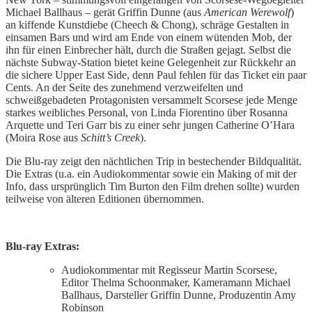
Michael Ballhaus – gerät Griffin Dunne (aus
American Werewolf
)
an kiffende Kunstdiebe (Cheech & Chong), schräge Gestalten in
einsamen Bars und wird am Ende von einem wütenden Mob, der
ihn für einen Einbrecher hält, durch die Straßen gejagt. Selbst die
nächste Subway-Station bietet keine Gelegenheit zur Rückkehr an
die sichere Upper East Side, denn Paul fehlen für das Ticket ein paar
Cents. An der Seite des zunehmend verzweifelten und
schweißgebadeten Protagonisten versammelt Scorsese jede Menge
starkes weibliches Personal, von Linda Fiorentino über Rosanna
Arquette und Teri Garr bis zu einer sehr jungen Catherine O’Hara
(Moira Rose aus
Schitt’s Creek
).
Die Blu-ray zeigt den nächtlichen Trip in bestechender Bildqualität.
Die Extras (u.a. ein Audiokommentar sowie ein Making of mit der
Info, dass ursprünglich Tim Burton den Film drehen sollte) wurden
teilweise von älteren Editionen übernommen.
Blu-ray Extras:
Audiokommentar mit Regisseur Martin Scorsese,
Editor Thelma Schoonmaker, Kameramann Michael
Ballhaus, Darsteller Griffin Dunne, Produzentin Amy
Robinson