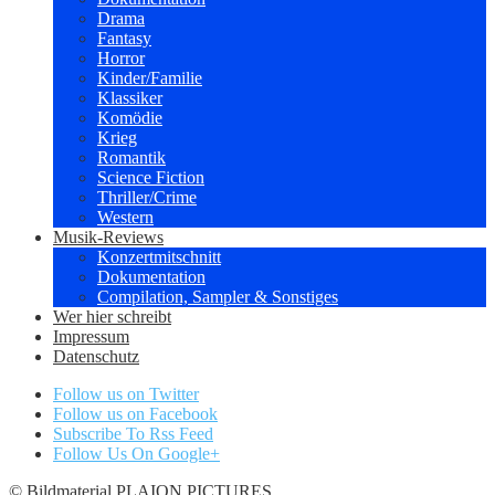
Drama
Fantasy
Horror
Kinder/Familie
Klassiker
Komödie
Krieg
Romantik
Science Fiction
Thriller/Crime
Western
Musik-Reviews
Konzertmitschnitt
Dokumentation
Compilation, Sampler & Sonstiges
Wer hier schreibt
Impressum
Datenschutz
Follow us on Twitter
Follow us on Facebook
Subscribe To Rss Feed
Follow Us On Google+
© Bildmaterial PLAION PICTURES