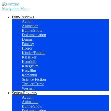
Navigation Menu
Film-Reviews
Action
Animation
Bühne/Show
Dokumentation
Drama
Fantasy
Horror
Kinder/Familie
Klassiker
Komödie
Kriegsfilm
Kurzfilm
Romantik
Science Fiction
Thriller/Crime
Western
Serien-Reviews
Action
Animation
Bühne/Show
Dokumentation