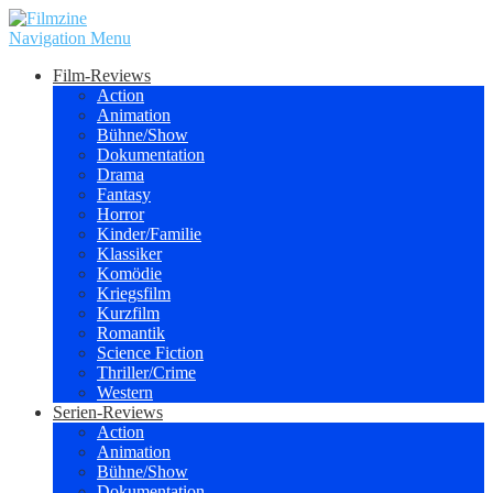
Navigation Menu
Film-Reviews
Action
Animation
Bühne/Show
Dokumentation
Drama
Fantasy
Horror
Kinder/Familie
Klassiker
Komödie
Kriegsfilm
Kurzfilm
Romantik
Science Fiction
Thriller/Crime
Western
Serien-Reviews
Action
Animation
Bühne/Show
Dokumentation