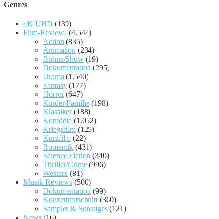
Genres
4K UHD
(139)
Film-Reviews
(4.544)
Action
(835)
Animation
(234)
Bühne/Show
(19)
Dokumentation
(295)
Drama
(1.540)
Fantasy
(177)
Horror
(647)
Kinder/Familie
(198)
Klassiker
(188)
Komödie
(1.052)
Kriegsfilm
(125)
Kurzfilm
(22)
Romantik
(431)
Science Fiction
(340)
Thriller/Crime
(996)
Western
(81)
Musik-Reviews
(500)
Dokumentation
(99)
Konzertmitschnitt
(360)
Sampler & Sonstiges
(121)
News
(16)