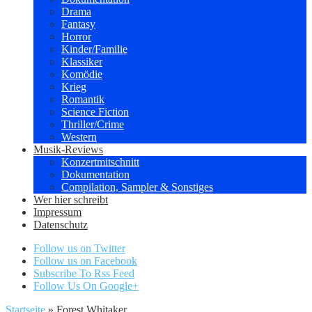
Drama
Fantasy
Horror
Kinder/Familie
Klassiker
Komödie
Krieg
Romantik
Science Fiction
Thriller/Crime
Western
Musik-Reviews
Konzertmitschnitt
Dokumentation
Compilation, Sampler & Sonstiges
Wer hier schreibt
Impressum
Datenschutz
Follow us on Twitter
Follow us on Facebook
Subscribe To Rss Feed
Follow Us On Google+
Startseite
»
Forest Whitaker