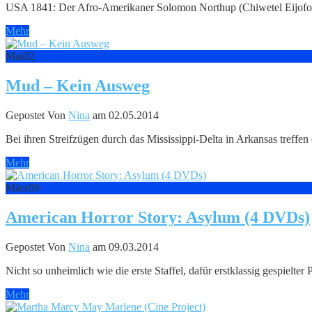
USA 1841: Der Afro-Amerikaner Solomon Northup (Chiwetel Eijofor) 
Mehr
Mai
02
Mud – Kein Ausweg
Gepostet Von
Nina
am 02.05.2014
Bei ihren Streifzügen durch das Mississippi-Delta in Arkansas tref
Mehr
März
09
American Horror Story: Asylum (4 DVDs)
Gepostet Von
Nina
am 09.03.2014
Nicht so unheimlich wie die erste Staffel, dafür erstklassig gespielter
Mehr