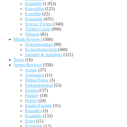
Komödie
(1.052)
Kriegsfilm
(125)
Kurzfilm
(22)
Romantik
(431)
Science Fiction
(340)
Thriller/Crime
(996)
Western
(81)
Musik-Reviews
(500)
Dokumentation
(99)
Konzertmitschnitt
(360)
Sampler & Sonstiges
(121)
News
(16)
Serien-Reviews
(558)
Action
(37)
Animation
(11)
Bühne/Show
(3)
Dokumentation
(53)
Drama
(137)
Fantasy
(18)
Horror
(24)
Kinder/Familie
(31)
Klassiker
(3)
Komödie
(133)
Krieg
(11)
Romantik
(12)