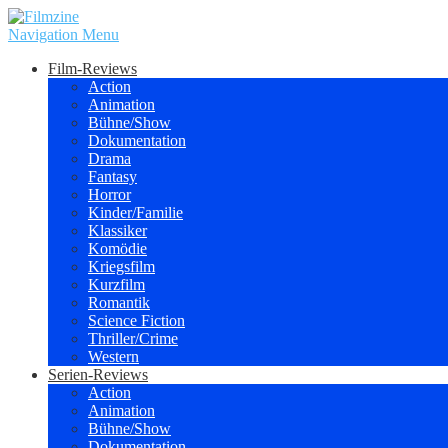
Navigation Menu
Film-Reviews
Action
Animation
Bühne/Show
Dokumentation
Drama
Fantasy
Horror
Kinder/Familie
Klassiker
Komödie
Kriegsfilm
Kurzfilm
Romantik
Science Fiction
Thriller/Crime
Western
Serien-Reviews
Action
Animation
Bühne/Show
Dokumentation