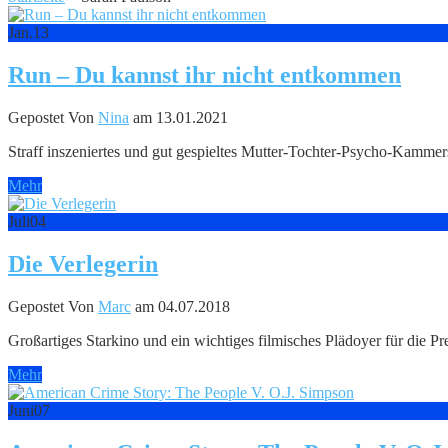
Jan.
13
Run – Du kannst ihr nicht entkommen
Gepostet Von
Nina
am 13.01.2021
Straff inszeniertes und gut gespieltes Mutter-Tochter-Psycho-Kammers
Mehr
Juli
04
Die Verlegerin
Gepostet Von
Marc
am 04.07.2018
Großartiges Starkino und ein wichtiges filmisches Plädoyer für die Pre
Mehr
Juni
07