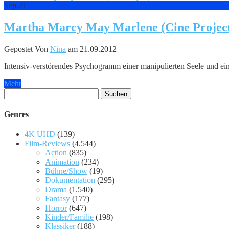
Sep.
21
Martha Marcy May Marlene (Cine Projec
Gepostet Von
Nina
am 21.09.2012
Intensiv-verstörendes Psychogramm einer manipulierten Seele und e
Mehr
Suchen
nach:
Genres
4K UHD
(139)
Film-Reviews
(4.544)
Action
(835)
Animation
(234)
Bühne/Show
(19)
Dokumentation
(295)
Drama
(1.540)
Fantasy
(177)
Horror
(647)
Kinder/Familie
(198)
Klassiker
(188)