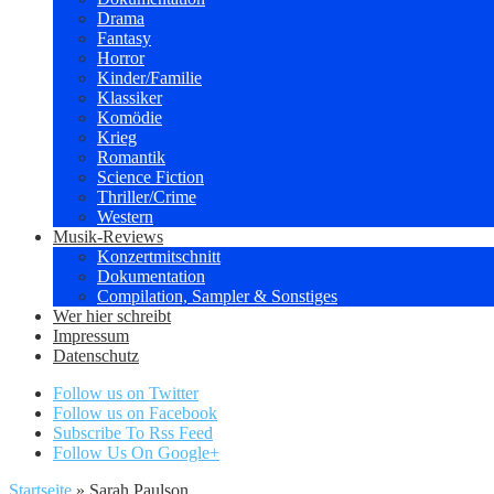
Drama
Fantasy
Horror
Kinder/Familie
Klassiker
Komödie
Krieg
Romantik
Science Fiction
Thriller/Crime
Western
Musik-Reviews
Konzertmitschnitt
Dokumentation
Compilation, Sampler & Sonstiges
Wer hier schreibt
Impressum
Datenschutz
Follow us on Twitter
Follow us on Facebook
Subscribe To Rss Feed
Follow Us On Google+
Startseite
»
Sarah Paulson