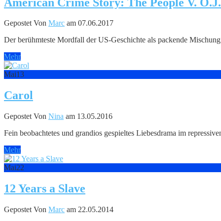
American Crime Story: The People V. O.J
Gepostet Von
Marc
am 07.06.2017
Der berühmteste Mordfall der US-Geschichte als packende Mischung 
Mehr
Mai
13
Carol
Gepostet Von
Nina
am 13.05.2016
Fein beobachtetes und grandios gespieltes Liebesdrama im repressive
Mehr
Mai
22
12 Years a Slave
Gepostet Von
Marc
am 22.05.2014