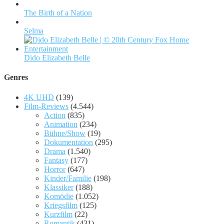
The Birth of a Nation
Selma
Dido Elizabeth Belle
Genres
4K UHD
(139)
Film-Reviews
(4.544)
Action
(835)
Animation
(234)
Bühne/Show
(19)
Dokumentation
(295)
Drama
(1.540)
Fantasy
(177)
Horror
(647)
Kinder/Familie
(198)
Klassiker
(188)
Komödie
(1.052)
Kriegsfilm
(125)
Kurzfilm
(22)
Romantik
(431)