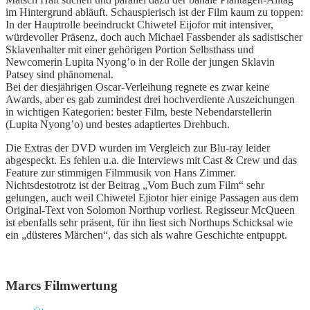
im Hintergrund abläuft. Schauspierisch ist der Film kaum zu toppen:
In der Hauptrolle beeindruckt Chiwetel Eijofor mit intensiver,
würdevoller Präsenz, doch auch Michael Fassbender als sadistischer
Sklavenhalter mit einer gehörigen Portion Selbsthass und
Newcomerin Lupita Nyong’o in der Rolle der jungen Sklavin
Patsey sind phänomenal.
Bei der diesjährigen Oscar-Verleihung regnete es zwar keine
Awards, aber es gab zumindest drei hochverdiente Auszeichungen
in wichtigen Kategorien: bester Film, beste Nebendarstellerin
(Lupita Nyong’o) und bestes adaptiertes Drehbuch.
Die Extras der DVD wurden im Vergleich zur Blu-ray leider
abgespeckt. Es fehlen u.a. die Interviews mit Cast & Crew und das
Feature zur stimmigen Filmmusik von Hans Zimmer.
Nichtsdestotrotz ist der Beitrag „Vom Buch zum Film“ sehr
gelungen, auch weil Chiwetel Ejiotor hier einige Passagen aus dem
Original-Text von Solomon Northup vorliest. Regisseur McQueen
ist ebenfalls sehr präsent, für ihn liest sich Northups Schicksal wie
ein „düsteres Märchen“, das sich als wahre Geschichte entpuppt.
Marcs Filmwertung