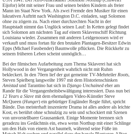
Eijofor) lebt mit seiner Frau und seinen beiden Kindern als freier
Mann im Staat New York. Als zwei Fremde den Musiker für einen
lukrativen Auftritt nach Washington D.C. einladen, sagt Solomon
ohne zu zögern zu. Nach einer durchzechten Nacht in der
Hauptstadt nimmt das Unglück seinen Lauf: In Ketten gelegt findet
sich Solomon am nächsten Tag auf einem Sklavenschiff Richtung
Louisiana wieder. Zusammen mit anderen Leidgenossen wird er
verkauft und muss fortan für den brutalen Plantagen-Besitzer Edwin
Epps (Michael Fassbender) Baumwolle pflücken. Die Rückkehr zu
seinem früheren Leben scheint unmöglich…
Bei der filmischen Aufarbeitung zum Thema Sklaverei hat sich
Hollywood in der Vergangenheit wahrlich nicht mit Ruhm
bekleckert. In den 70ern lief der gut gemeinte TV-Mehrteiler
Roots
,
Steven Spielberg langweilte 1997 mit dem Historienschinken
Amistad
und Tarantino hat sich in
Django Unchained
eher am
Rande für die Vergangenheitsbewältigung interessiert. Dass nun bei
12 Years a Slave
mit dem ehemaligen Video-Künstler Steve
McQueen (
Hunger
) ein gebürtiger Engländer Regie führt, spricht
Bände. Das meisterhaft inszenierte Drama ist alles andere als leichte
Kost, es berührt ohne schnulzig zu sein und schockiert mit Szenen
von unvorstellbarer Grausamkeit. Einige Momente brennen sich
geradezu ins Gedächtnis ein, etwa wenn Northup mit einer Schlinge
um den Hals von einem Ast baumelt, während seine Füße im
Matsch Halt suchen und parallel dazu der banale Plantagen-Alltag