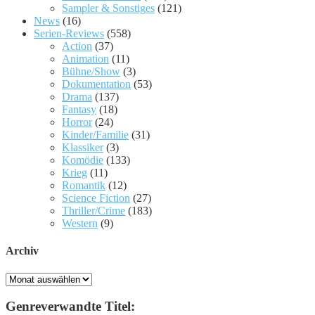
Sampler & Sonstiges
(121)
News
(16)
Serien-Reviews
(558)
Action
(37)
Animation
(11)
Bühne/Show
(3)
Dokumentation
(53)
Drama
(137)
Fantasy
(18)
Horror
(24)
Kinder/Familie
(31)
Klassiker
(3)
Komödie
(133)
Krieg
(11)
Romantik
(12)
Science Fiction
(27)
Thriller/Crime
(183)
Western
(9)
Archiv
Archiv
Genreverwandte Titel: