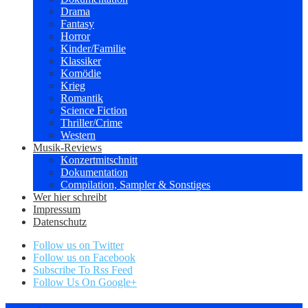
Drama
Fantasy
Horror
Kinder/Familie
Klassiker
Komödie
Krieg
Romantik
Science Fiction
Thriller/Crime
Western
Musik-Reviews
Konzertmitschnitt
Dokumentation
Compilation, Sampler & Sonstiges
Wer hier schreibt
Impressum
Datenschutz
Follow us on Twitter
Follow us on Facebook
Subscribe To Rss Feed
Follow Us On Google+