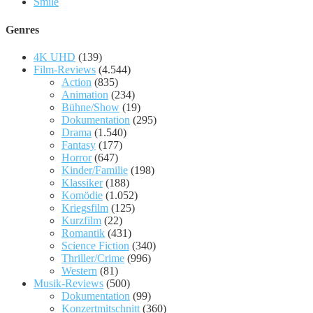
Smile
Genres
4K UHD
(139)
Film-Reviews
(4.544)
Action
(835)
Animation
(234)
Bühne/Show
(19)
Dokumentation
(295)
Drama
(1.540)
Fantasy
(177)
Horror
(647)
Kinder/Familie
(198)
Klassiker
(188)
Komödie
(1.052)
Kriegsfilm
(125)
Kurzfilm
(22)
Romantik
(431)
Science Fiction
(340)
Thriller/Crime
(996)
Western
(81)
Musik-Reviews
(500)
Dokumentation
(99)
Konzertmitschnitt
(360)