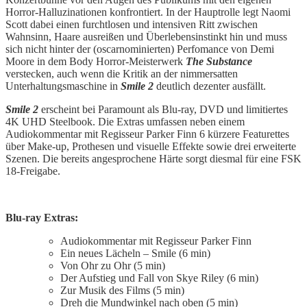
Horror-Halluzinationen konfrontiert. In der Hauptrolle legt Naomi
Scott dabei einen furchtlosen und intensiven Ritt zwischen
Wahnsinn, Haare ausreißen und Überlebensinstinkt hin und muss
sich nicht hinter der (oscarnominierten) Perfomance von Demi
Moore in dem Body Horror-Meisterwerk
The Substance
verstecken, auch wenn die Kritik an der nimmersatten
Unterhaltungsmaschine in
Smile 2
deutlich dezenter ausfällt.
Smile 2
erscheint bei Paramount als Blu-ray, DVD und limitiertes
4K UHD Steelbook. Die Extras umfassen neben einem
Audiokommentar mit Regisseur Parker Finn 6 kürzere Featurettes
über Make-up, Prothesen und visuelle Effekte sowie drei erweiterte
Szenen. Die bereits angesprochene Härte sorgt diesmal für eine FSK
18-Freigabe.
Blu-ray Extras:
Audiokommentar mit Regisseur Parker Finn
Ein neues Lächeln – Smile (6 min)
Von Ohr zu Ohr (5 min)
Der Aufstieg und Fall von Skye Riley (6 min)
Zur Musik des Films (5 min)
Dreh die Mundwinkel nach oben (5 min)