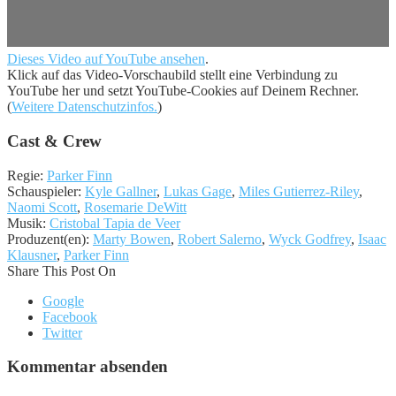
Dieses Video auf YouTube ansehen
.
Klick auf das Video-Vorschaubild stellt eine Verbindung zu
YouTube her und setzt YouTube-Cookies auf Deinem Rechner.
(
Weitere Datenschutzinfos.
)
Cast & Crew
Regie:
Parker Finn
Schauspieler:
Kyle Gallner
,
Lukas Gage
,
Miles Gutierrez-Riley
,
Naomi Scott
,
Rosemarie DeWitt
Musik:
Cristobal Tapia de Veer
Produzent(en):
Marty Bowen
,
Robert Salerno
,
Wyck Godfrey
,
Isaac
Klausner
,
Parker Finn
Share This Post On
Google
Facebook
Twitter
Kommentar absenden