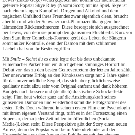
gefeierte Popstar Skye Riley (Naomi Scott) mit ins Spiel. Skye ist
nach einem langen Kampf mit Drogen und Alkohol und dem
tragischen Unfalltod ihres Freundes zwar eigentlich clean, braucht
aber hin und wieder Schwarzmarkt-Pharmazeutika gegen ihre
lähmenden Rückenschmerzen. Diese besorgt sie sich ausgerechnet
bei Lewis, von dem sie prompt den grausamen Flucht erbt. Kurz vor
dem Start ihrer Comeback-Tournee gerät das Leben der Sängerin
somit außer Kontrolle, denn der Dämon mit dem schlimmen
Lächeln hat von ihr Besitz ergriffen…
Mit
Smile – Siehst du es auch
legte der bis dato unbekannte
Filmemacher Parker Finn ein durchgehend stimmiges Horrorfilm-
Debut vor, das zu den besten Genrevertretern der letzten Jahre zählt.
Der unerwartete Erfolg an den Kinokassen sorgt nur 2 Jahre später
für das unvermeidliche Sequel, das sich aber glücklicherweise
qualitativ nicht allzu sehr vom Original entfernt und dank höheren
Budgets noch bessere und (deutlich) drastischere Schockeffekte
zeigt. Finn baut wieder ganz auf die Anziehungskraft seines
grinsenden Dämonen und wiederholt somit die Erfolgsformel des
ersten Teils. Doch während in seinem ersten Film eine Psychologin
mit ihrem eigenen Verstand ringt, trifft es in der Fortsetzung einen
Superstar, der zu jeder Zeit mitten im öffentlichen (Social
Media-)Leben steht. Diese Perspektive gibt der Story einen neuen
Anreiz, denn der Popstar wird beim Videodreh oder auf der
Konzertbühne vor den Augen des Publikums mit den eigenen