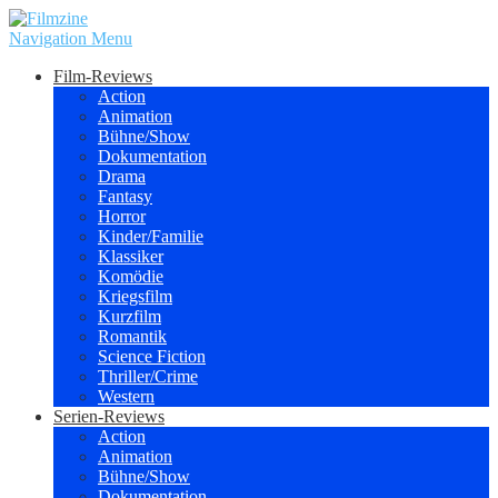
Navigation Menu
Film-Reviews
Action
Animation
Bühne/Show
Dokumentation
Drama
Fantasy
Horror
Kinder/Familie
Klassiker
Komödie
Kriegsfilm
Kurzfilm
Romantik
Science Fiction
Thriller/Crime
Western
Serien-Reviews
Action
Animation
Bühne/Show
Dokumentation