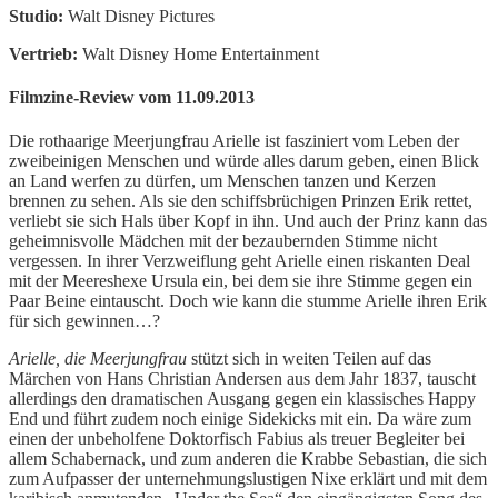
Studio:
Walt Disney Pictures
Vertrieb:
Walt Disney Home Entertainment
Filmzine-Review vom 11.09.2013
Die rothaarige Meerjungfrau Arielle ist fasziniert vom Leben der
zweibeinigen Menschen und würde alles darum geben, einen Blick
an Land werfen zu dürfen, um Menschen tanzen und Kerzen
brennen zu sehen. Als sie den schiffsbrüchigen Prinzen Erik rettet,
verliebt sie sich Hals über Kopf in ihn. Und auch der Prinz kann das
geheimnisvolle Mädchen mit der bezaubernden Stimme nicht
vergessen. In ihrer Verzweiflung geht Arielle einen riskanten Deal
mit der Meereshexe Ursula ein, bei dem sie ihre Stimme gegen ein
Paar Beine eintauscht. Doch wie kann die stumme Arielle ihren Erik
für sich gewinnen…?
Arielle, die Meerjungfrau
stützt sich in weiten Teilen auf das
Märchen von Hans Christian Andersen aus dem Jahr 1837, tauscht
allerdings den dramatischen Ausgang gegen ein klassisches Happy
End und führt zudem noch einige Sidekicks mit ein. Da wäre zum
einen der unbeholfene Doktorfisch Fabius als treuer Begleiter bei
allem Schabernack, und zum anderen die Krabbe Sebastian, die sich
zum Aufpasser der unternehmungslustigen Nixe erklärt und mit dem