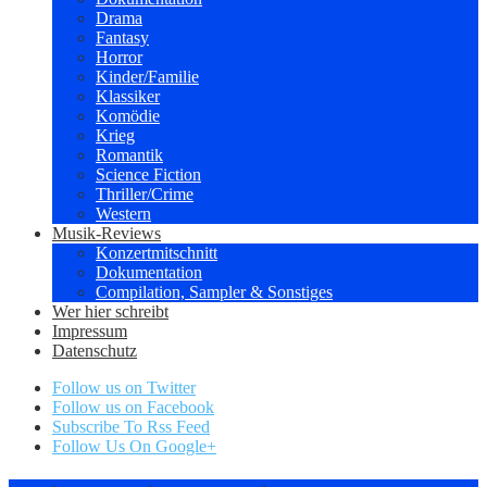
Drama
Fantasy
Horror
Kinder/Familie
Klassiker
Komödie
Krieg
Romantik
Science Fiction
Thriller/Crime
Western
Musik-Reviews
Konzertmitschnitt
Dokumentation
Compilation, Sampler & Sonstiges
Wer hier schreibt
Impressum
Datenschutz
Follow us on Twitter
Follow us on Facebook
Subscribe To Rss Feed
Follow Us On Google+