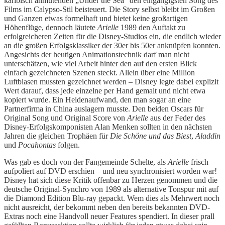
karibisch anmutenden „Under the Sea“ den eingängigsten Song des
Films im Calypso-Stil beisteuert. Die Story selbst bleibt im Großen
und Ganzen etwas formelhaft und bietet keine großartigen
Höhenflüge, dennoch läutete
Arielle
1989 den Auftakt zu
erfolgreicheren Zeiten für die Disney-Studios ein, die endlich wieder
an die großen Erfolgsklassiker der 30er bis 50er anknüpfen konnten.
Angesichts der heutigen Animationstechnik darf man nicht
unterschätzen, wie viel Arbeit hinter den auf den ersten Blick
einfach gezeichneten Szenen steckt. Allein über eine Million
Luftblasen mussten gezeichnet werden – Disney legte dabei explizit
Wert darauf, dass jede einzelne per Hand gemalt und nicht etwa
kopiert wurde. Ein Heidenaufwand, den man sogar an eine
Partnerfirma in China auslagern musste. Den beiden Oscars für
Original Song und Original Score von
Arielle
aus der Feder des
Disney-Erfolgskomponisten Alan Menken sollten in den nächsten
Jahren die gleichen Trophäen für
Die Schöne und das Biest
,
Aladdin
und
Pocahontas
folgen.
Was gab es doch von der Fangemeinde Schelte, als
Arielle
frisch
aufpoliert auf DVD erschien – und neu synchronisiert worden war!
Disney hat sich diese Kritik offenbar zu Herzen genommen und die
deutsche Original-Synchro von 1989 als alternative Tonspur mit auf
die Diamond Edition Blu-ray gepackt. Wem dies als Mehrwert noch
nicht ausreicht, der bekommt neben den bereits bekannten DVD-
Extras noch eine Handvoll neuer Features spendiert. In dieser prall