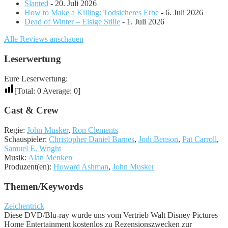
Slanted
- 20. Juli 2026
How to Make a Killing: Todsicheres Erbe
- 6. Juli 2026
Dead of Winter – Eisige Stille
- 1. Juli 2026
Alle Reviews anschauen
Leserwertung
Eure Leserwertung:
[Total:
0
Average:
0
]
Cast & Crew
Regie:
John Musker
,
Ron Clements
Schauspieler:
Christopher Daniel Barnes
,
Jodi Benson
,
Pat Carroll
,
Samuel E. Wright
Musik:
Alan Menken
Produzent(en):
Howard Ashman
,
John Musker
Themen/Keywords
Zeichentrick
Diese DVD/Blu-ray wurde uns vom Vertrieb Walt Disney Pictures
Home Entertainment kostenlos zu Rezensionszwecken zur