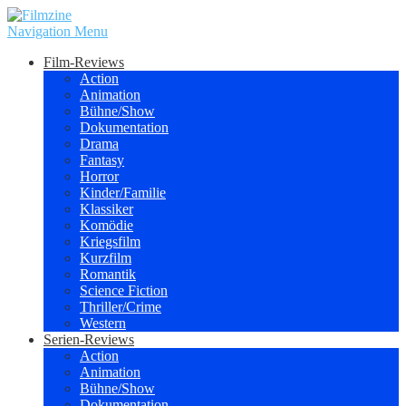
Navigation Menu
Film-Reviews
Action
Animation
Bühne/Show
Dokumentation
Drama
Fantasy
Horror
Kinder/Familie
Klassiker
Komödie
Kriegsfilm
Kurzfilm
Romantik
Science Fiction
Thriller/Crime
Western
Serien-Reviews
Action
Animation
Bühne/Show
Dokumentation