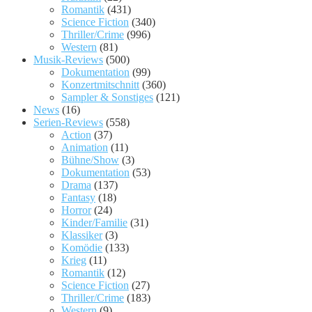
Romantik
(431)
Science Fiction
(340)
Thriller/Crime
(996)
Western
(81)
Musik-Reviews
(500)
Dokumentation
(99)
Konzertmitschnitt
(360)
Sampler & Sonstiges
(121)
News
(16)
Serien-Reviews
(558)
Action
(37)
Animation
(11)
Bühne/Show
(3)
Dokumentation
(53)
Drama
(137)
Fantasy
(18)
Horror
(24)
Kinder/Familie
(31)
Klassiker
(3)
Komödie
(133)
Krieg
(11)
Romantik
(12)
Science Fiction
(27)
Thriller/Crime
(183)
Western
(9)