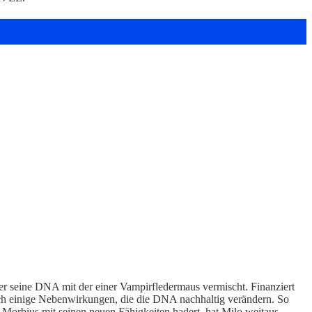
 er seine DNA mit der einer Vampirfledermaus vermischt. Finanziert
auch einige Nebenwirkungen, die die DNA nachhaltig verändern. So
 Morbius mit seinen neuen Fähigkeiten hadert, hat Milo weitaus