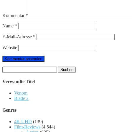
Kommentar
*
Name
*
E-Mail-Adresse
*
Website
Suchen
nach:
Verwandte Titel
Venom
Blade 2
Genres
4K UHD
(139)
Film-Reviews
(4.544)