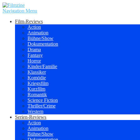
Navigation Menu
Film-Reviews
Action
Animation
Bühne/Show
Dokumentation
Drama
Fantasy
Horror
Kinder/Familie
Klassiker
Komödie
Kriegsfilm
Kurzfilm
Romantik
Science Fiction
Thriller/Crime
Western
Serien-Reviews
Action
Animation
Bühne/Show
Dokumentation