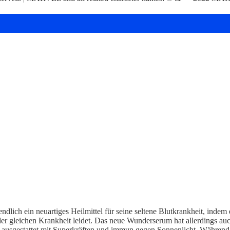
dlich ein neuartiges Heilmittel für seine seltene Blutkrankheit, indem
 der gleichen Krankheit leidet. Das neue Wunderserum hat allerdings 
lt, ausgestattet mit Superkräften und immun gegen Sonnenlicht. Während