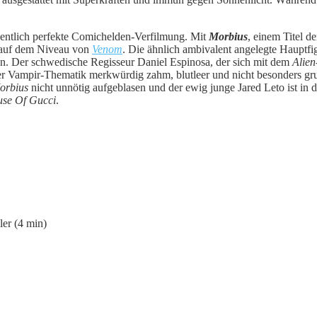
gentlich perfekte Comichelden-Verfilmung. Mit
Morbius
, einem Titel d
, auf dem Niveau von
Venom
. Die ähnlich ambivalent angelegte Hauptfig
tzen. Der schwedische Regisseur Daniel Espinosa, der sich mit dem
Alien
der Vampir-Thematik merkwürdig zahm, blutleer und nicht besonders gru
orbius
nicht unnötig aufgeblasen und der ewig junge Jared Leto ist in d
se Of Gucci
.
ler (4 min)