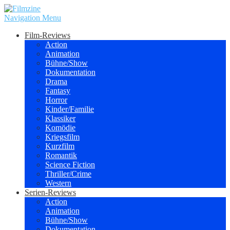
Navigation Menu
Film-Reviews
Action
Animation
Bühne/Show
Dokumentation
Drama
Fantasy
Horror
Kinder/Familie
Klassiker
Komödie
Kriegsfilm
Kurzfilm
Romantik
Science Fiction
Thriller/Crime
Western
Serien-Reviews
Action
Animation
Bühne/Show
Dokumentation