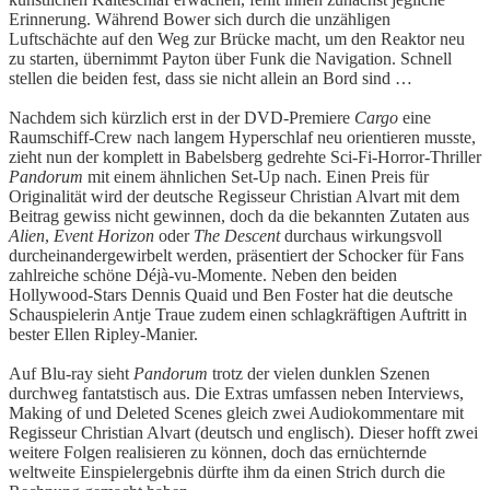
Erinnerung. Während Bower sich durch die unzähligen
Luftschächte auf den Weg zur Brücke macht, um den Reaktor neu
zu starten, übernimmt Payton über Funk die Navigation. Schnell
stellen die beiden fest, dass sie nicht allein an Bord sind …
Nachdem sich kürzlich erst in der DVD-Premiere
Cargo
eine
Raumschiff-Crew nach langem Hyperschlaf neu orientieren musste,
zieht nun der komplett in Babelsberg gedrehte Sci-Fi-Horror-Thriller
Pandorum
mit einem ähnlichen Set-Up nach. Einen Preis für
Originalität wird der deutsche Regisseur Christian Alvart mit dem
Beitrag gewiss nicht gewinnen, doch da die bekannten Zutaten aus
Alien
,
Event Horizon
oder
The Descent
durchaus wirkungsvoll
durcheinandergewirbelt werden, präsentiert der Schocker für Fans
zahlreiche schöne Déjà-vu-Momente. Neben den beiden
Hollywood-Stars Dennis Quaid und Ben Foster hat die deutsche
Schauspielerin Antje Traue zudem einen schlagkräftigen Auftritt in
bester Ellen Ripley-Manier.
Auf Blu-ray sieht
Pandorum
trotz der vielen dunklen Szenen
durchweg fantatstisch aus. Die Extras umfassen neben Interviews,
Making of und Deleted Scenes gleich zwei Audiokommentare mit
Regisseur Christian Alvart (deutsch und englisch). Dieser hofft zwei
weitere Folgen realisieren zu können, doch das ernüchternde
weltweite Einspielergebnis dürfte ihm da einen Strich durch die