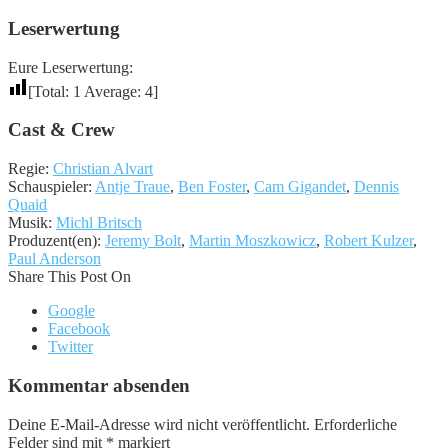
Leserwertung
Eure Leserwertung:
[Total:
1
Average:
4
]
Cast & Crew
Regie:
Christian Alvart
Schauspieler:
Antje Traue
,
Ben Foster
,
Cam Gigandet
,
Dennis
Quaid
Musik:
Michl Britsch
Produzent(en):
Jeremy Bolt
,
Martin Moszkowicz
,
Robert Kulzer
,
Paul Anderson
Share This Post On
Google
Facebook
Twitter
Kommentar absenden
Deine E-Mail-Adresse wird nicht veröffentlicht.
Erforderliche
Felder sind mit
*
markiert