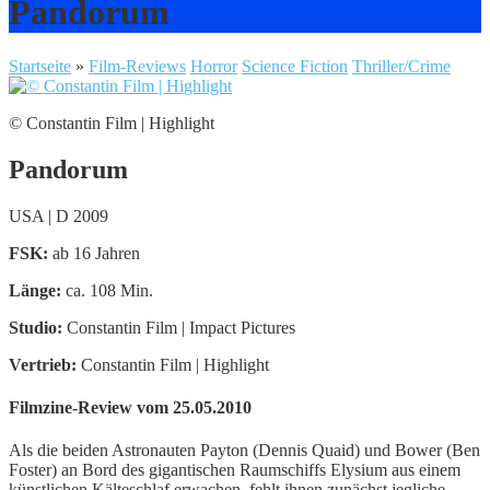
Pandorum
Startseite
»
Film-Reviews
Horror
Science Fiction
Thriller/Crime
© Constantin Film | Highlight
Pandorum
USA | D 2009
FSK:
ab 16 Jahren
Länge:
ca. 108 Min.
Studio:
Constantin Film | Impact Pictures
Vertrieb:
Constantin Film | Highlight
Filmzine-Review vom 25.05.2010
Als die beiden Astronauten Payton (Dennis Quaid) und Bower (Ben
Foster) an Bord des gigantischen Raumschiffs Elysium aus einem
künstlichen Kälteschlaf erwachen, fehlt ihnen zunächst jegliche