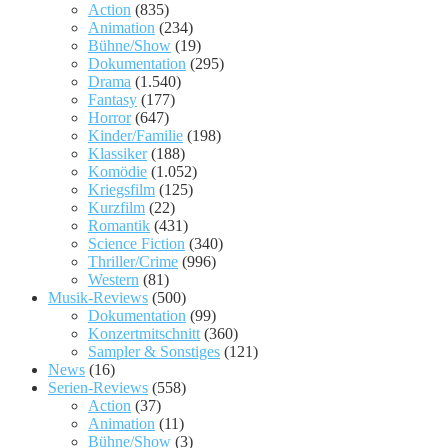
Action
(835)
Animation
(234)
Bühne/Show
(19)
Dokumentation
(295)
Drama
(1.540)
Fantasy
(177)
Horror
(647)
Kinder/Familie
(198)
Klassiker
(188)
Komödie
(1.052)
Kriegsfilm
(125)
Kurzfilm
(22)
Romantik
(431)
Science Fiction
(340)
Thriller/Crime
(996)
Western
(81)
Musik-Reviews
(500)
Dokumentation
(99)
Konzertmitschnitt
(360)
Sampler & Sonstiges
(121)
News
(16)
Serien-Reviews
(558)
Action
(37)
Animation
(11)
Bühne/Show
(3)