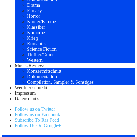
Drama
Fantasy
Horror
Kinder/Familie
Klassiker
Komödie
Krieg
Romantik
Science Fiction
Thriller/Crime
Western
Musik-Reviews
Konzertmitschnitt
Dokumentation
Compilation, Sampler & Sonstiges
Wer hier schreibt
Impressum
Datenschutz
Follow us on Twitter
Follow us on Facebook
Subscribe To Rss Feed
Follow Us On Google+