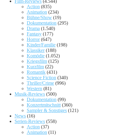
Film-Reviews
(4.544)
Action
(835)
Animation
(234)
Bühne/Show
(19)
Dokumentation
(295)
Drama
(1.540)
Fantasy
(177)
Horror
(647)
Kinder/Familie
(198)
Klassiker
(188)
Komödie
(1.052)
Kriegsfilm
(125)
Kurzfilm
(22)
Romantik
(431)
Science Fiction
(340)
Thriller/Crime
(996)
Western
(81)
Musik-Reviews
(500)
Dokumentation
(99)
Konzertmitschnitt
(360)
Sampler & Sonstiges
(121)
News
(16)
Serien-Reviews
(558)
Action
(37)
Animation
(11)