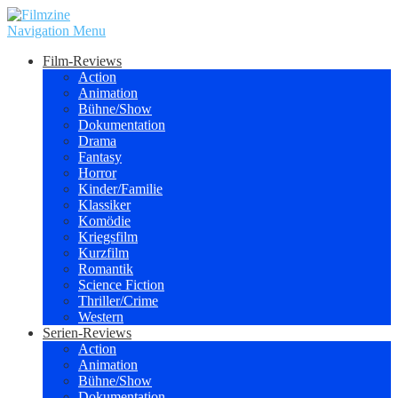
Navigation Menu
Film-Reviews
Action
Animation
Bühne/Show
Dokumentation
Drama
Fantasy
Horror
Kinder/Familie
Klassiker
Komödie
Kriegsfilm
Kurzfilm
Romantik
Science Fiction
Thriller/Crime
Western
Serien-Reviews
Action
Animation
Bühne/Show
Dokumentation