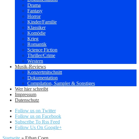
Drama
Fantasy
Horror
Kinder/Familie
Klassiker
Komödie
Krieg
Romantik
Science Fiction
Thriller/Crime
Western
Musik-Reviews
Konzertmitschnitt
Dokumentation
Compilation, Sampler & Sonstiges
Wer hier schreibt
Impressum
Datenschutz
Follow us on Twitter
Follow us on Facebook
Subscribe To Rss Feed
Follow Us On Google+
Startseite
»
Ethan Coen