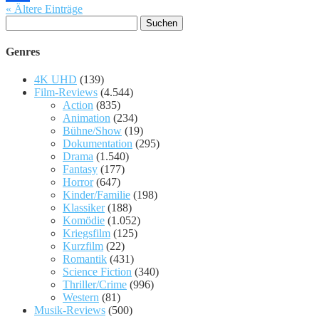
« Ältere Einträge
Suchen
nach:
Genres
4K UHD
(139)
Film-Reviews
(4.544)
Action
(835)
Animation
(234)
Bühne/Show
(19)
Dokumentation
(295)
Drama
(1.540)
Fantasy
(177)
Horror
(647)
Kinder/Familie
(198)
Klassiker
(188)
Komödie
(1.052)
Kriegsfilm
(125)
Kurzfilm
(22)
Romantik
(431)
Science Fiction
(340)
Thriller/Crime
(996)
Western
(81)
Musik-Reviews
(500)