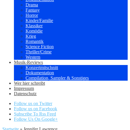
Drama
Fantasy
Horror
Kinder/Familie
Klassiker
Komödie
Krieg
Romantik
Science Fiction
Thriller/Crime
Western
Musik-Reviews
Konzertmitschnitt
Dokumentation
Compilation, Sampler & Sonstiges
Wer hier schreibt
Impressum
Datenschutz
Follow us on Twitter
Follow us on Facebook
Subscribe To Rss Feed
Follow Us On Google+
Startseite
»
Jennifer Lawrence