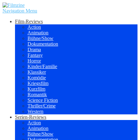
Navigation Menu
Film-Reviews
Action
Animation
Bühne/Show
Dokumentation
Drama
Fantasy
Horror
Kinder/Familie
Klassiker
Komödie
Kriegsfilm
Kurzfilm
Romantik
Science Fiction
Thriller/Crime
Western
Serien-Reviews
Action
Animation
Bühne/Show
Dokumentation