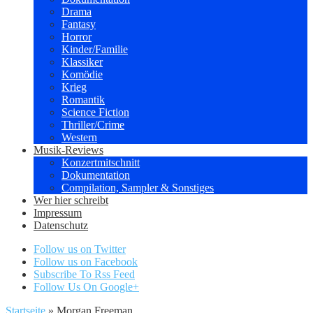
Drama
Fantasy
Horror
Kinder/Familie
Klassiker
Komödie
Krieg
Romantik
Science Fiction
Thriller/Crime
Western
Musik-Reviews
Konzertmitschnitt
Dokumentation
Compilation, Sampler & Sonstiges
Wer hier schreibt
Impressum
Datenschutz
Follow us on Twitter
Follow us on Facebook
Subscribe To Rss Feed
Follow Us On Google+
Startseite
»
Morgan Freeman