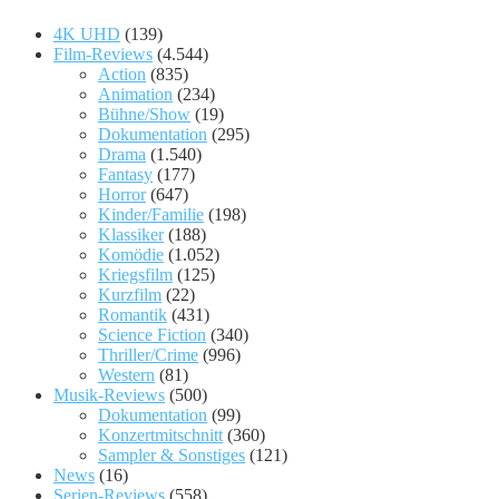
4K UHD
(139)
Film-Reviews
(4.544)
Action
(835)
Animation
(234)
Bühne/Show
(19)
Dokumentation
(295)
Drama
(1.540)
Fantasy
(177)
Horror
(647)
Kinder/Familie
(198)
Klassiker
(188)
Komödie
(1.052)
Kriegsfilm
(125)
Kurzfilm
(22)
Romantik
(431)
Science Fiction
(340)
Thriller/Crime
(996)
Western
(81)
Musik-Reviews
(500)
Dokumentation
(99)
Konzertmitschnitt
(360)
Sampler & Sonstiges
(121)
News
(16)
Serien-Reviews
(558)