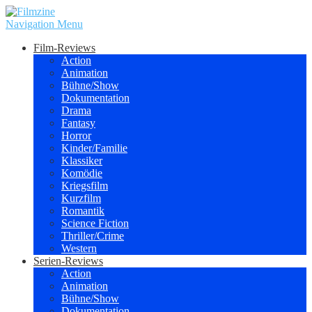
Navigation Menu
Film-Reviews
Action
Animation
Bühne/Show
Dokumentation
Drama
Fantasy
Horror
Kinder/Familie
Klassiker
Komödie
Kriegsfilm
Kurzfilm
Romantik
Science Fiction
Thriller/Crime
Western
Serien-Reviews
Action
Animation
Bühne/Show
Dokumentation