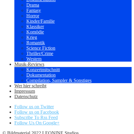
Drama
Fantasy
Horror
Kinder/Familie
Klassiker
Komödie
Krieg
Romantik
Science Fiction
Thriller/Crime
Western
Musik-Reviews
Konzertmitschnitt
Dokumentation
Compilation, Sampler & Sonstiges
Wer hier schreibt
Impressum
Datenschutz
Follow us on Twitter
Follow us on Facebook
Subscribe To Rss Feed
Follow Us On Google+
© Bildmaterial 2022 LEONINE Studios