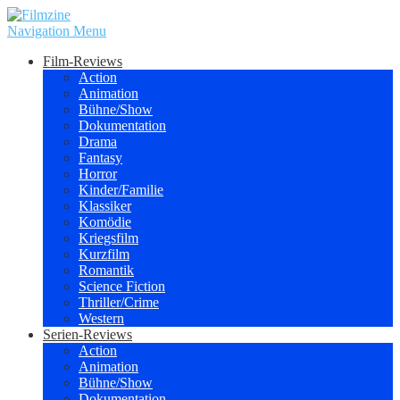
Navigation Menu
Film-Reviews
Action
Animation
Bühne/Show
Dokumentation
Drama
Fantasy
Horror
Kinder/Familie
Klassiker
Komödie
Kriegsfilm
Kurzfilm
Romantik
Science Fiction
Thriller/Crime
Western
Serien-Reviews
Action
Animation
Bühne/Show
Dokumentation