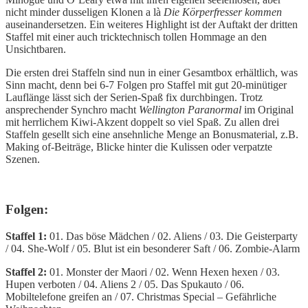
nicht minder dusseligen Klonen a là
Die Körperfresser kommen
auseinandersetzen. Ein weiteres Highlight ist der Auftakt der dritten
Staffel mit einer auch tricktechnisch tollen Hommage an den
Unsichtbaren.
Die ersten drei Staffeln sind nun in einer Gesamtbox erhältlich, was
Sinn macht, denn bei 6-7 Folgen pro Staffel mit gut 20-minütiger
Lauflänge lässt sich der Serien-Spaß fix durchbingen. Trotz
ansprechender Synchro macht
Wellington Paranormal
im Original
mit herrlichem Kiwi-Akzent doppelt so viel Spaß. Zu allen drei
Staffeln gesellt sich eine ansehnliche Menge an Bonusmaterial, z.B.
Making of-Beiträge, Blicke hinter die Kulissen oder verpatzte
Szenen.
Folgen:
Staffel 1:
01. Das böse Mädchen / 02. Aliens / 03. Die Geisterparty
/ 04. She-Wolf / 05. Blut ist ein besonderer Saft / 06. Zombie-Alarm
Staffel 2:
01. Monster der Maori / 02. Wenn Hexen hexen / 03.
Hupen verboten / 04. Aliens 2 / 05. Das Spukauto / 06.
Mobiltelefone greifen an / 07. Christmas Special – Gefährliche