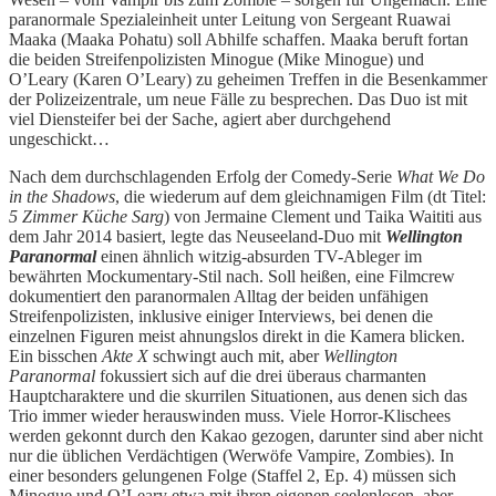
paranormale Spezialeinheit unter Leitung von Sergeant Ruawai
Maaka (Maaka Pohatu) soll Abhilfe schaffen. Maaka beruft fortan
die beiden Streifenpolizisten Minogue (Mike Minogue) und
O’Leary (Karen O’Leary) zu geheimen Treffen in die Besenkammer
der Polizeizentrale, um neue Fälle zu besprechen. Das Duo ist mit
viel Diensteifer bei der Sache, agiert aber durchgehend
ungeschickt…
Nach dem durchschlagenden Erfolg der Comedy-Serie
What We Do
in the Shadows
, die wiederum auf dem gleichnamigen Film (dt Titel:
5 Zimmer Küche Sarg
) von Jermaine Clement und Taika Waititi aus
dem Jahr 2014 basiert, legte das Neuseeland-Duo mit
Wellington
Paranormal
einen ähnlich witzig-absurden TV-Ableger im
bewährten Mockumentary-Stil nach. Soll heißen, eine Filmcrew
dokumentiert den paranormalen Alltag der beiden unfähigen
Streifenpolizisten, inklusive einiger Interviews, bei denen die
einzelnen Figuren meist ahnungslos direkt in die Kamera blicken.
Ein bisschen
Akte X
schwingt auch mit, aber
Wellington
Paranormal
fokussiert sich auf die drei überaus charmanten
Hauptcharaktere und die skurrilen Situationen, aus denen sich das
Trio immer wieder herauswinden muss. Viele Horror-Klischees
werden gekonnt durch den Kakao gezogen, darunter sind aber nicht
nur die üblichen Verdächtigen (Werwöfe Vampire, Zombies). In
einer besonders gelungenen Folge (Staffel 2, Ep. 4) müssen sich
Minogue und O’Leary etwa mit ihren eigenen seelenlosen, aber