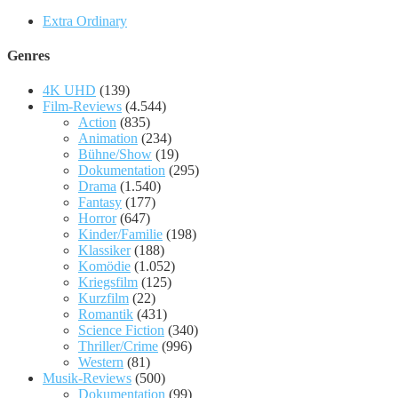
Extra Ordinary
Genres
4K UHD
(139)
Film-Reviews
(4.544)
Action
(835)
Animation
(234)
Bühne/Show
(19)
Dokumentation
(295)
Drama
(1.540)
Fantasy
(177)
Horror
(647)
Kinder/Familie
(198)
Klassiker
(188)
Komödie
(1.052)
Kriegsfilm
(125)
Kurzfilm
(22)
Romantik
(431)
Science Fiction
(340)
Thriller/Crime
(996)
Western
(81)
Musik-Reviews
(500)
Dokumentation
(99)