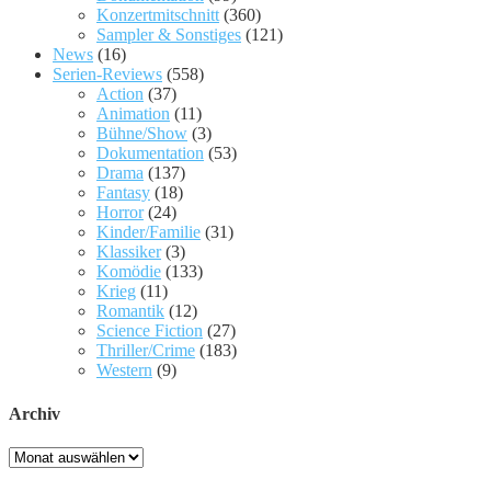
Konzertmitschnitt
(360)
Sampler & Sonstiges
(121)
News
(16)
Serien-Reviews
(558)
Action
(37)
Animation
(11)
Bühne/Show
(3)
Dokumentation
(53)
Drama
(137)
Fantasy
(18)
Horror
(24)
Kinder/Familie
(31)
Klassiker
(3)
Komödie
(133)
Krieg
(11)
Romantik
(12)
Science Fiction
(27)
Thriller/Crime
(183)
Western
(9)
Archiv
Archiv