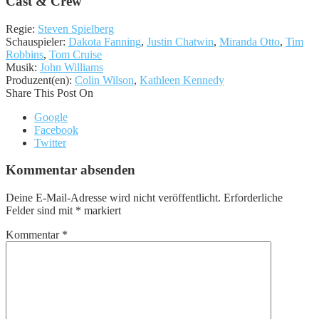
Cast & Crew
Regie:
Steven Spielberg
Schauspieler:
Dakota Fanning
,
Justin Chatwin
,
Miranda Otto
,
Tim
Robbins
,
Tom Cruise
Musik:
John Williams
Produzent(en):
Colin Wilson
,
Kathleen Kennedy
Share This Post On
Google
Facebook
Twitter
Kommentar absenden
Deine E-Mail-Adresse wird nicht veröffentlicht.
Erforderliche
Felder sind mit
*
markiert
Kommentar
*