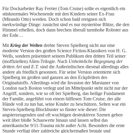
Für Dockarbeiter Ray Ferrier (Tom Cruise) sollte es eigentlich ein
stinknormales Wochenende mit den Kindern seiner Ex-Frau
(Mirando Otto) werden. Doch schon bald ereignen sich
merkwürdige Dinge: zunächst sind es nur mysteriöse Blitze, die den
Himmel erhellen, doch dann brechen überall turmhohe Roboter aus
der Erde…
Mit
Krieg der Welten
drehte Steven Spielberg nicht nur eine
moderne Version des großen Science Fiction-Klassikers von H. G.
Wells, sondern präsentiert seinem Publikum den dritten Teil seiner
(inoffiziellen) Alien-Trilogie. Nach
Unheimliche Begegnung der
dritten Art
und
E.T.
sind die Außerirdischen diesmal allerdings alles
andere als friedlich gesonnen. Für seine Version orientierte sich
Spielberg im großen und ganzen an den Eckpfeilern des
Originalstoffs. Allerdings wird die Invasion der Marsianer von
London nach Boston verlegt und im Mittelpunkt steht nicht nur der
Angriff, sondern, wie so oft bei Spielberg, das heilige Fundament
der Familie, angeführt von einem hilflosen Tom Cruise, der alle
Hände voll zu tun hat, seine Kinder zu beschützen. Selten war ein
Steven-Spielberg-Blockbuster so finster wie dieser: Die
angsterzeugenden und oft wuchtigen destruktiven Szenen gehen
weit über bloße Schauwerte hinaus und lassen selbst das
amerikanische 9/11-Trauma nicht außer Acht. Besonders die erste
Stunde verfügt über zahlreiche gleichermaßen brutale und