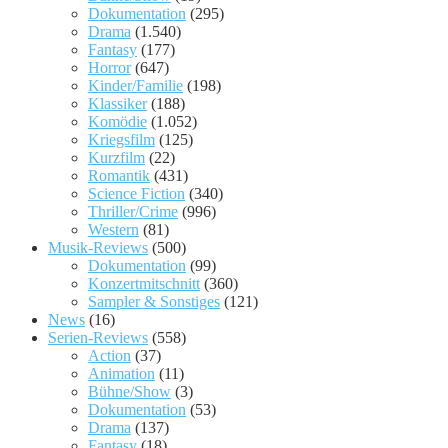
Dokumentation
(295)
Drama
(1.540)
Fantasy
(177)
Horror
(647)
Kinder/Familie
(198)
Klassiker
(188)
Komödie
(1.052)
Kriegsfilm
(125)
Kurzfilm
(22)
Romantik
(431)
Science Fiction
(340)
Thriller/Crime
(996)
Western
(81)
Musik-Reviews
(500)
Dokumentation
(99)
Konzertmitschnitt
(360)
Sampler & Sonstiges
(121)
News
(16)
Serien-Reviews
(558)
Action
(37)
Animation
(11)
Bühne/Show
(3)
Dokumentation
(53)
Drama
(137)
Fantasy
(18)