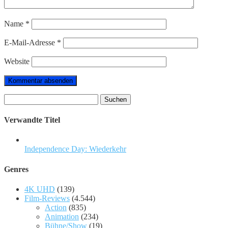
Name
*
E-Mail-Adresse
*
Website
Suchen
nach:
Verwandte Titel
Independence Day: Wiederkehr
Genres
4K UHD
(139)
Film-Reviews
(4.544)
Action
(835)
Animation
(234)
Bühne/Show
(19)