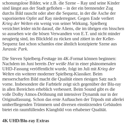
schonungslose Bilder, wie z.B. die Szene – Ray und seine Kinder
sind längst aus der Stadt geflohen – in der ein brennender Zug
durchs Bild rauscht oder aber die Sequenz, in der die Asche der
vaporisierten Opfer auf Ray niederregnet. Gegen Ende verliert
Krieg der Welten
ein wenig von seiner Wirkung. Spielberg
verzichtet leider nicht darauf, die Aliens, die im übrigen ein bisschen
so aussehen wie die bösen Verwandten von E.T. und nicht minder
neugierig sind, ins Blickfeld zu rücken und zitiert in der Keller-
Sequenz fast schon schamlos eine ähnlich konzipierte Szene aus
Jurassic Park
.
Die Steven Spielberg-Festtage im 4K-Format können beginnen:
Nachdem im Juni bereits
Der weiße Hai
in einer phänomenalen
UHD-Fassung veröffentlicht wurde, folgt im Juli mit
Krieg der
Welten
ein weiterer moderner Spielberg-Klassiker. Beim
messerscharfen Bild macht die Qualität einen riesigen Satz nach
vorne. Insbesondere die Farbtiefe zeigt sich gegenüber der Blu-ray
in allen Bereichen erheblich verbessert. Beim Sound gibt es die
volle Dolby Atmos-Dröhnung mit intensiver Dynamik nur in der
Originalfassung. Schon das erste Auftauchen der Tripods mit allerlei
umherfliegenden Trümmern und diversen einstürzenden Gebäuden
bietet ein raumfüllendes Klangbild von erhabener Qualität.
4K UHD/Blu-ray Extras