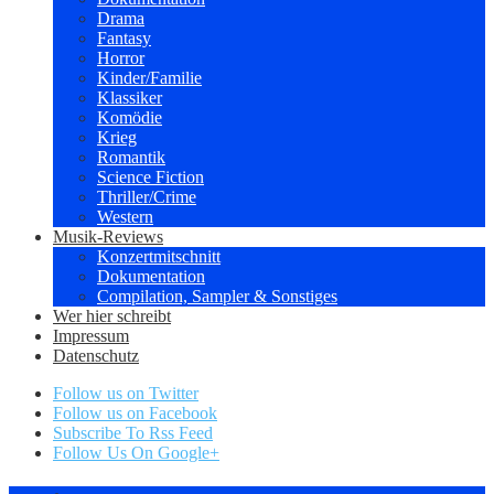
Drama
Fantasy
Horror
Kinder/Familie
Klassiker
Komödie
Krieg
Romantik
Science Fiction
Thriller/Crime
Western
Musik-Reviews
Konzertmitschnitt
Dokumentation
Compilation, Sampler & Sonstiges
Wer hier schreibt
Impressum
Datenschutz
Follow us on Twitter
Follow us on Facebook
Subscribe To Rss Feed
Follow Us On Google+