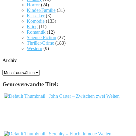
Horror
(24)
Kinder/Familie
(31)
Klassiker
(3)
Komödie
(133)
Krieg
(11)
Romantik
(12)
Science Fiction
(27)
Thriller/Crime
(183)
Western
(9)
Archiv
Archiv
Genreverwandte Titel:
John Carter – Zwischen zwei Welten
Serenity – Flucht in neue Welten