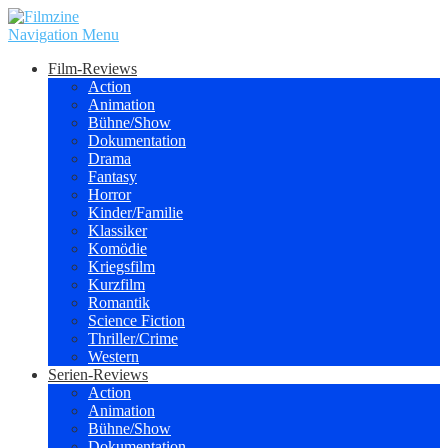
Navigation Menu
Film-Reviews
Action
Animation
Bühne/Show
Dokumentation
Drama
Fantasy
Horror
Kinder/Familie
Klassiker
Komödie
Kriegsfilm
Kurzfilm
Romantik
Science Fiction
Thriller/Crime
Western
Serien-Reviews
Action
Animation
Bühne/Show
Dokumentation