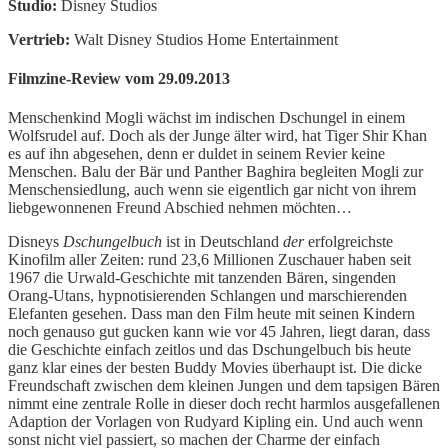
Studio:
Disney Studios
Vertrieb:
Walt Disney Studios Home Entertainment
Filmzine-Review vom 29.09.2013
Menschenkind Mogli wächst im indischen Dschungel in einem
Wolfsrudel auf. Doch als der Junge älter wird, hat Tiger Shir Khan
es auf ihn abgesehen, denn er duldet in seinem Revier keine
Menschen. Balu der Bär und Panther Baghira begleiten Mogli zur
Menschensiedlung, auch wenn sie eigentlich gar nicht von ihrem
liebgewonnenen Freund Abschied nehmen möchten…
Disneys
Dschungelbuch
ist in Deutschland
der
erfolgreichste
Kinofilm aller Zeiten: rund 23,6 Millionen Zuschauer haben seit
1967 die Urwald-Geschichte mit tanzenden Bären, singenden
Orang-Utans, hypnotisierenden Schlangen und marschierenden
Elefanten gesehen. Dass man den Film heute mit seinen Kindern
noch genauso gut gucken kann wie vor 45 Jahren, liegt daran, dass
die Geschichte einfach zeitlos und das Dschungelbuch bis heute
ganz klar eines der besten Buddy Movies überhaupt ist. Die dicke
Freundschaft zwischen dem kleinen Jungen und dem tapsigen Bären
nimmt eine zentrale Rolle in dieser doch recht harmlos ausgefallenen
Adaption der Vorlagen von Rudyard Kipling ein. Und auch wenn
sonst nicht viel passiert, so machen der Charme der einfach