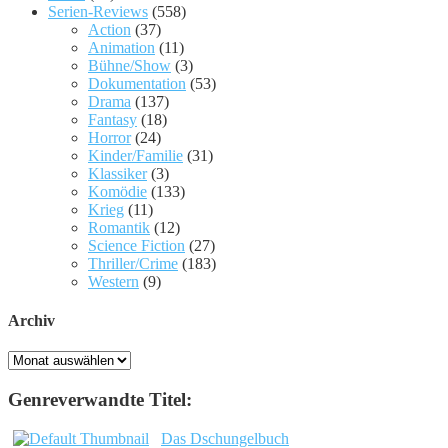
Serien-Reviews
(558)
Action
(37)
Animation
(11)
Bühne/Show
(3)
Dokumentation
(53)
Drama
(137)
Fantasy
(18)
Horror
(24)
Kinder/Familie
(31)
Klassiker
(3)
Komödie
(133)
Krieg
(11)
Romantik
(12)
Science Fiction
(27)
Thriller/Crime
(183)
Western
(9)
Archiv
Archiv
Genreverwandte Titel:
Das Dschungelbuch