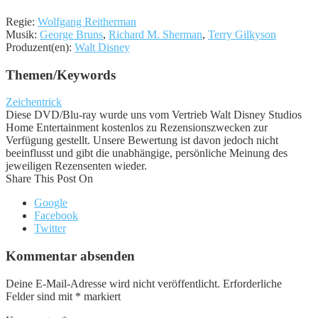
Regie:
Wolfgang Reitherman
Musik:
George Bruns
,
Richard M. Sherman
,
Terry Gilkyson
Produzent(en):
Walt Disney
Themen/Keywords
Zeichentrick
Diese DVD/Blu-ray wurde uns vom Vertrieb Walt Disney Studios
Home Entertainment kostenlos zu Rezensionszwecken zur
Verfügung gestellt. Unsere Bewertung ist davon jedoch nicht
beeinflusst und gibt die unabhängige, persönliche Meinung des
jeweiligen Rezensenten wieder.
Share This Post On
Google
Facebook
Twitter
Kommentar absenden
Deine E-Mail-Adresse wird nicht veröffentlicht.
Erforderliche
Felder sind mit
*
markiert