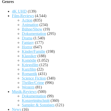
Genres
4K UHD
(139)
Film-Reviews
(4.544)
Action
(835)
Animation
(234)
Bühne/Show
(19)
Dokumentation
(295)
Drama
(1.540)
Fantasy
(177)
Horror
(647)
Kinder/Familie
(198)
Klassiker
(188)
Komödie
(1.052)
Kriegsfilm
(125)
Kurzfilm
(22)
Romantik
(431)
Science Fiction
(340)
Thriller/Crime
(996)
Western
(81)
Musik-Reviews
(500)
Dokumentation
(99)
Konzertmitschnitt
(360)
Sampler & Sonstiges
(121)
News
(16)