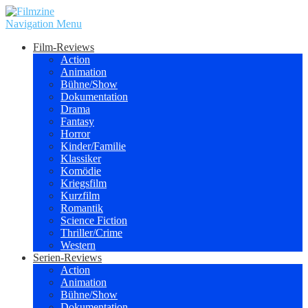
Navigation Menu
Film-Reviews
Action
Animation
Bühne/Show
Dokumentation
Drama
Fantasy
Horror
Kinder/Familie
Klassiker
Komödie
Kriegsfilm
Kurzfilm
Romantik
Science Fiction
Thriller/Crime
Western
Serien-Reviews
Action
Animation
Bühne/Show
Dokumentation