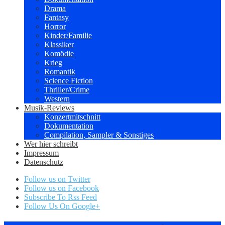
Drama
Fantasy
Horror
Kinder/Familie
Klassiker
Komödie
Krieg
Romantik
Science Fiction
Thriller/Crime
Western
Musik-Reviews
Konzertmitschnitt
Dokumentation
Compilation, Sampler & Sonstiges
Wer hier schreibt
Impressum
Datenschutz
Follow us on Twitter
Follow us on Facebook
Subscribe To Rss Feed
Follow Us On Google+