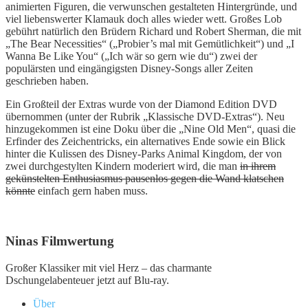
animierten Figuren, die verwunschen gestalteten Hintergründe, und
viel liebenswerter Klamauk doch alles wieder wett. Großes Lob
gebührt natürlich den Brüdern Richard und Robert Sherman, die mit
„The Bear Necessities“ („Probier’s mal mit Gemütlichkeit“) und „I
Wanna Be Like You“ („Ich wär so gern wie du“) zwei der
populärsten und eingängigsten Disney-Songs aller Zeiten
geschrieben haben.
Ein Großteil der Extras wurde von der Diamond Edition DVD
übernommen (unter der Rubrik „Klassische DVD-Extras“). Neu
hinzugekommen ist eine Doku über die „Nine Old Men“, quasi die
Erfinder des Zeichentricks, ein alternatives Ende sowie ein Blick
hinter die Kulissen des Disney-Parks Animal Kingdom, der von
zwei durchgestylten Kindern moderiert wird, die man
in ihrem
gekünstelten Enthusiasmus pausenlos gegen die Wand klatschen
könnte
einfach gern haben muss.
Ninas Filmwertung
Großer Klassiker mit viel Herz – das charmante
Dschungelabenteuer jetzt auf Blu-ray.
Über